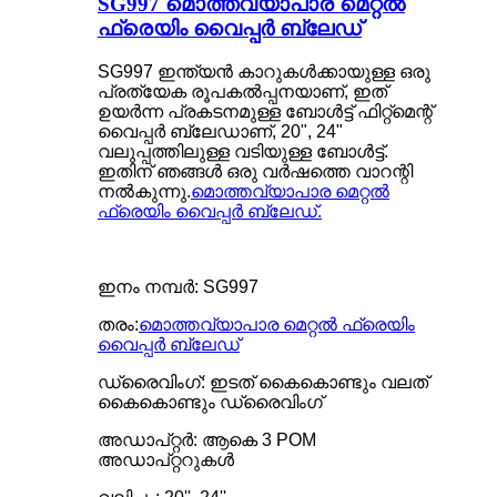
SG997 മൊത്തവ്യാപാര മെറ്റൽ
ഫ്രെയിം വൈപ്പർ ബ്ലേഡ്
SG997 ഇന്ത്യൻ കാറുകൾക്കായുള്ള ഒരു
പ്രത്യേക രൂപകൽപ്പനയാണ്, ഇത്
ഉയർന്ന പ്രകടനമുള്ള ബോൾട്ട് ഫിറ്റ്മെന്റ്
വൈപ്പർ ബ്ലേഡാണ്, 20", 24"
വലുപ്പത്തിലുള്ള വടിയുള്ള ബോൾട്ട്.
ഇതിന് ഞങ്ങൾ ഒരു വർഷത്തെ വാറന്റി
നൽകുന്നു.
മൊത്തവ്യാപാര മെറ്റൽ
ഫ്രെയിം വൈപ്പർ ബ്ലേഡ്.
ഇനം നമ്പർ: SG997
തരം:
മൊത്തവ്യാപാര മെറ്റൽ ഫ്രെയിം
വൈപ്പർ ബ്ലേഡ്
ഡ്രൈവിംഗ്: ഇടത് കൈകൊണ്ടും വലത്
കൈകൊണ്ടും ഡ്രൈവിംഗ്
അഡാപ്റ്റർ: ആകെ 3 POM
അഡാപ്റ്ററുകൾ