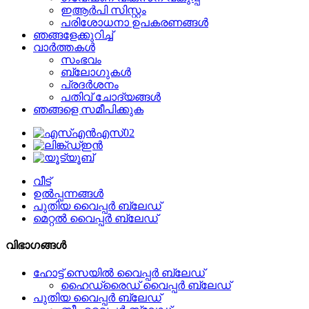
ഇആർപി സിസ്റ്റം
പരിശോധനാ ഉപകരണങ്ങൾ
ഞങ്ങളേക്കുറിച്ച്
വാർത്തകൾ
സംഭവം
ബ്ലോഗുകൾ
പ്രദർശനം
പതിവ് ചോദ്യങ്ങൾ
ഞങ്ങളെ സമീപിക്കുക
വീട്
ഉൽപ്പന്നങ്ങൾ
പുതിയ വൈപ്പർ ബ്ലേഡ്
മെറ്റൽ വൈപ്പർ ബ്ലേഡ്
വിഭാഗങ്ങൾ
ഹോട്ട് സെയിൽ വൈപ്പർ ബ്ലേഡ്
ഹൈഡ്രൈഡ് വൈപ്പർ ബ്ലേഡ്
പുതിയ വൈപ്പർ ബ്ലേഡ്