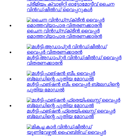
പ്രീമിയം ക്വാളിറ്റി ഓട്ടോമോട്ടീവ് ചൈന
വിൻഡ്ഷീൽഡ് വൈപ്പറുകൾ
ചൈന വിൻഡ്‌സ്‌ക്രീൻ വൈപ്പർ
മൊത്തവ്യാപാര വിതരണക്കാരൻ
മൾട്ടി-അഡാപ്റ്റർ വിൻഡ്ഷീൽഡ് വൈപ്പർ
വിതരണക്കാരൻ
മൾട്ടി-ഫങ്ഷൻ ബീം വൈപ്പർ ബ്ലേഡിന്റെ
പുതിയ മോഡൽ
മൾട്ടി-ഫങ്ഷൻ ഫ്രെയിംലെസ്സ് വൈപ്പർ
ബ്ലേഡിന്റെ പുതിയ മോഡൽ