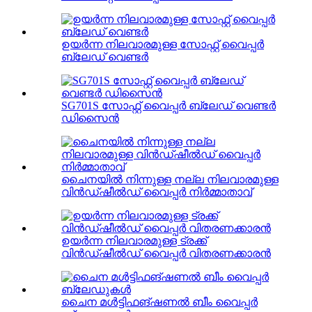
ഉയർന്ന നിലവാരമുള്ള സോഫ്റ്റ് വൈപ്പർ
ബ്ലേഡ് വെണ്ടർ
SG701S സോഫ്റ്റ് വൈപ്പർ ബ്ലേഡ് വെണ്ടർ
ഡിസൈൻ
ചൈനയിൽ നിന്നുള്ള നല്ല നിലവാരമുള്ള
വിൻഡ്ഷീൽഡ് വൈപ്പർ നിർമ്മാതാവ്
ഉയർന്ന നിലവാരമുള്ള ട്രക്ക്
വിൻഡ്ഷീൽഡ് വൈപ്പർ വിതരണക്കാരൻ
ചൈന മൾട്ടിഫങ്ഷണൽ ബീം വൈപ്പർ