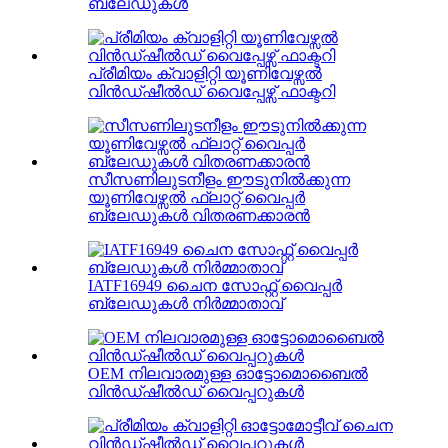
ബ്ലേഡുകൾ
പ്രീമിയം ക്വാളിറ്റി യൂണിവേഴ്സൽ
വിൻഡ്ഷീൽഡ് വൈപ്പേഴ്സ് ഫാക്ടറി
സീസണിലുടനീളം ഈടുനിൽക്കുന്ന
യൂണിവേഴ്സൽ ഫ്ലാറ്റ് വൈപ്പർ
ബ്ലേഡുകൾ വിതരണക്കാരൻ
IATF16949 ചൈന സോഫ്റ്റ് വൈപ്പർ
ബ്ലേഡുകൾ നിർമ്മാതാവ്
OEM നിലവാരമുള്ള ഓട്ടോമൊബൈൽ
വിൻഡ്ഷീൽഡ് വൈപ്പറുകൾ