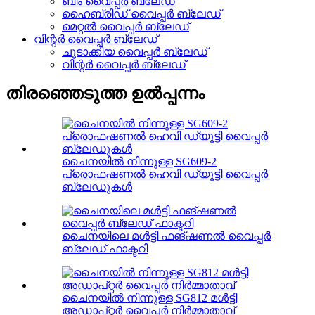
ബീം വൈപ്പർ ബ്ലേഡ്
ഹൈബ്രിഡ് വൈപ്പർ ബ്ലേഡ്
മെറ്റൽ വൈപ്പർ ബ്ലേഡ്
വിന്റർ വൈപ്പർ ബ്ലേഡ്
ചൂടാക്കിയ വൈപ്പർ ബ്ലേഡ്
വിന്റർ വൈപ്പർ ബ്ലേഡ്
തിരഞ്ഞെടുത്ത ഉൽപ്പന്നം
ചൈനയിൽ നിന്നുള്ള SG609-2
പ്രൊഫഷണൽ ഹെവി ഡ്യൂട്ടി വൈപ്പർ
ബ്ലേഡുകൾ
ചൈനയിലെ മൾട്ടി ഫങ്ഷണൽ വൈപ്പർ
ബ്ലേഡ് ഫാക്ടറി
ചൈനയിൽ നിന്നുള്ള SG812 മൾട്ടി
അഡാപ്റ്റർ വൈപ്പർ നിർമ്മാതാവ്