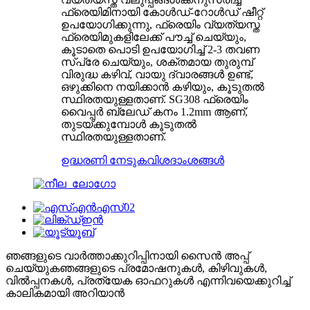
ഫ്രെയിമിനായി കോൾഡ്-റോൾഡ് ഷീറ്റ്
ഉപയോഗിക്കുന്നു, ഫ്രെയിം വ്യത്യസ്ത
ഫ്രെയിമുകളിലേക്ക് പൗച്ച് ചെയ്യും,
കൂടാതെ പൊടി ഉപയോഗിച്ച് 2-3 തവണ
സ്പ്രേ ചെയ്യും, ശക്തമായ തുരുമ്പ്
വിരുദ്ധ കഴിവ്, വായു ദ്വാരങ്ങൾ ഉണ്ട്,
ഒഴുക്കിനെ നയിക്കാൻ കഴിയും, കൂടുതൽ
സ്ഥിരതയുള്ളതാണ്. SG308 ഫ്രെയിം
വൈപ്പർ ബ്ലേഡ് കനം 1.2mm ആണ്,
തുടയ്ക്കുമ്പോൾ കൂടുതൽ
സ്ഥിരതയുള്ളതാണ്.
ഉദ്ധരണി നേടുക
വിശദാംശങ്ങൾ
ഞങ്ങളുടെ വാർത്താക്കുറിപ്പിനായി സൈൻ അപ്പ്
ചെയ്യുക
ഞങ്ങളുടെ പ്രമോഷനുകൾ, കിഴിവുകൾ,
വിൽപ്പനകൾ, പ്രത്യേക ഓഫറുകൾ എന്നിവയെക്കുറിച്ച്
കാലികമായി അറിയാൻ