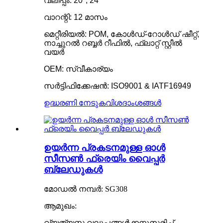
വലിപ്പം: 20'', 24''
വാറന്റി: 12 മാസം
മെറ്റീരിയൽ: POM, കോൾഡ്-റോൾഡ് ഷീറ്റ്,
നാച്ചുറൽ റബ്ബർ റീഫിൽ, ഫ്ലാറ്റ് സ്റ്റീൽ
വയർ
OEM: സ്വീകാര്യം
സർട്ടിഫിക്കേഷൻ: ISO9001 & IATF16949
ഉദ്ധരണി നേടുക
വിശദാംശങ്ങൾ
ഉയർന്ന പ്രകടനമുള്ള ഓൾ
സീസൺ ഫ്രെയിം വൈപ്പർ
ബ്ലേഡുകൾ
മോഡൽ നമ്പർ: SG308
ആമുഖം:
വ്യത്യസ്ത വലുപ്പങ്ങൾക്കനുസരിച്ച്