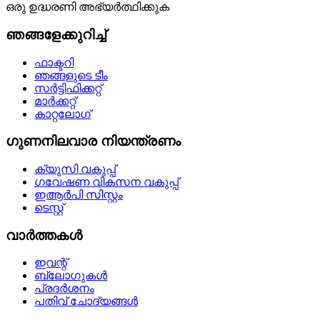
ഒരു ഉദ്ധരണി അഭ്യർത്ഥിക്കുക
ഞങ്ങളേക്കുറിച്ച്
ഫാക്ടറി
ഞങ്ങളുടെ ടീം
സർട്ടിഫിക്കറ്റ്
മാർക്കറ്റ്
കാറ്റലോഗ്
ഗുണനിലവാര നിയന്ത്രണം
ക്യുസി വകുപ്പ്
ഗവേഷണ വികസന വകുപ്പ്
ഇആർപി സിസ്റ്റം
ടെസ്റ്റ്
വാർത്തകൾ
ഇവന്റ്
ബ്ലോഗുകൾ
പ്രദർശനം
പതിവ് ചോദ്യങ്ങൾ