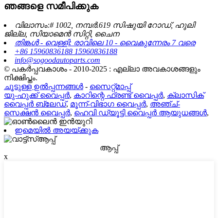
ഞങ്ങളെ സമീപിക്കുക
വിലാസം:# 1002, നമ്പർ.619 സിഷുയി റോഡ്, ഹുലി
ജില്ല, സിയാമെൻ സിറ്റി, ചൈന
തിങ്കൾ - വെള്ളി: രാവിലെ 10 - വൈകുന്നേരം 7 വരെ
+86 15960836188 15960836188
info@sogoodautoparts.com
© പകർപ്പവകാശം - 2010-2025 : എല്ലാ അവകാശങ്ങളും
നിക്ഷിപ്തം.
ചൂടുള്ള ഉൽപ്പന്നങ്ങൾ
-
സൈറ്റ്മാപ്പ്
യു-ഹുക്ക് വൈപ്പർ
,
കാറിന്റെ ഫ്രണ്ട് വൈപ്പർ
,
ക്ലാസിക്
വൈപ്പർ ബ്ലേഡ്
,
മൂന്ന്-വിഭാഗ വൈപ്പർ
,
അഞ്ച്-
സെക്ഷൻ വൈപ്പർ
,
ഹെവി ഡ്യൂട്ടി വൈപ്പർ ആയുധങ്ങൾ
,
ഇമെയിൽ അയയ്ക്കുക
ആപ്പ്
x