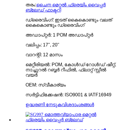
തരം:
ചൈന മെറ്റൽ ഫ്രെയിം വൈപ്പർ
ബ്ലേഡ് ഫാക്ടറി
ഡ്രൈവിംഗ്: ഇടത് കൈകൊണ്ടും വലത്
കൈകൊണ്ടും ഡ്രൈവിംഗ്
അഡാപ്റ്റർ: 1 POM അഡാപ്റ്റർ
വലിപ്പം: 17'', 20''
വാറന്റി: 12 മാസം
മെറ്റീരിയൽ: POM, കോൾഡ്-റോൾഡ് ഷീറ്റ്,
നാച്ചുറൽ റബ്ബർ റീഫിൽ, ഫ്ലാറ്റ് സ്റ്റീൽ
വയർ
OEM: സ്വീകാര്യം
സർട്ടിഫിക്കേഷൻ: ISO9001 & IATF16949
ഉദ്ധരണി നേടുക
വിശദാംശങ്ങൾ