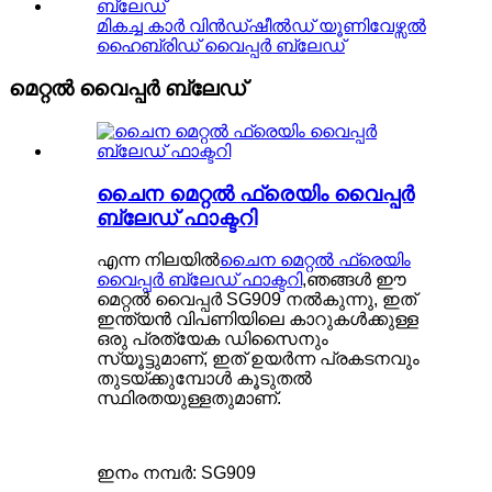
മികച്ച കാർ വിൻഡ്ഷീൽഡ് യൂണിവേഴ്സൽ
ഹൈബ്രിഡ് വൈപ്പർ ബ്ലേഡ്
മെറ്റൽ വൈപ്പർ ബ്ലേഡ്
ചൈന മെറ്റൽ ഫ്രെയിം വൈപ്പർ
ബ്ലേഡ് ഫാക്ടറി
എന്ന നിലയിൽ
ചൈന മെറ്റൽ ഫ്രെയിം
വൈപ്പർ ബ്ലേഡ് ഫാക്ടറി
,ഞങ്ങൾ ഈ
മെറ്റൽ വൈപ്പർ SG909 നൽകുന്നു, ഇത്
ഇന്ത്യൻ വിപണിയിലെ കാറുകൾക്കുള്ള
ഒരു പ്രത്യേക ഡിസൈനും
സ്യൂട്ടുമാണ്, ഇത് ഉയർന്ന പ്രകടനവും
തുടയ്ക്കുമ്പോൾ കൂടുതൽ
സ്ഥിരതയുള്ളതുമാണ്.
ഇനം നമ്പർ: SG909