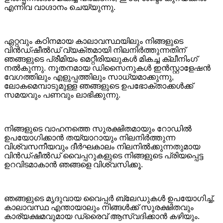
എന്നിവ വാഗ്ദാനം ചെയ്യുന്നു.
ഏറ്റവും കഠിനമായ കാലാവസ്ഥയിലും നിങ്ങളുടെ
വിൻഡ്‌ഷീൽഡ് വ്യക്തമായി നിലനിർത്തുന്നതിന്
ഞങ്ങളുടെ പ്രീമിയം മെറ്റീരിയലുകൾ മികച്ച ക്ലീനിംഗ്
നൽകുന്നു. നൂതനമായ ഡിസൈനുകൾ ഇൻസ്റ്റാളേഷൻ
വേഗത്തിലും എളുപ്പത്തിലും സാധ്യമാക്കുന്നു,
ലോകമെമ്പാടുമുള്ള ഞങ്ങളുടെ ഉപഭോക്താക്കൾക്ക്
സമയവും പണവും ലാഭിക്കുന്നു.
നിങ്ങളുടെ വാഹനത്തെ സുരക്ഷിതമായും റോഡിൽ
ഉപയോഗിക്കാൻ തയ്യാറായും നിലനിർത്തുന്ന
വിശ്വസനീയവും ദീർഘകാലം നിലനിൽക്കുന്നതുമായ
വിൻഡ്‌ഷീൽഡ് വൈപ്പറുകളുടെ നിങ്ങളുടെ പ്രിയപ്പെട്ട
ഉറവിടമാകാൻ ഞങ്ങളെ വിശ്വസിക്കൂ.
ഞങ്ങളുടെ മൃദുവായ വൈപ്പർ ബ്ലേഡുകൾ ഉപയോഗിച്ച്,
കാലാവസ്ഥ എന്തായാലും നിങ്ങൾക്ക് സുരക്ഷിതവും
കാര്യക്ഷമവുമായ ഡ്രൈവ് ആസ്വദിക്കാൻ കഴിയും.