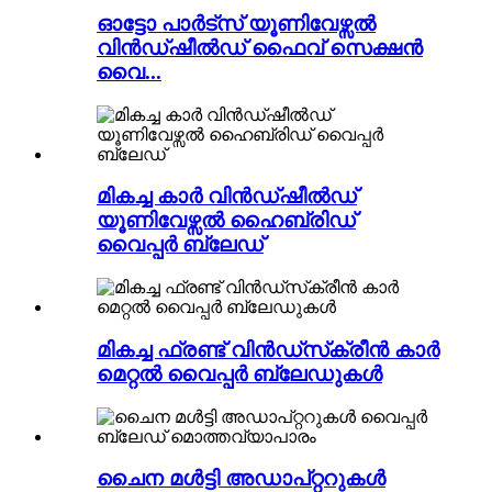
ഓട്ടോ പാർട്സ് യൂണിവേഴ്സൽ
വിൻഡ്ഷീൽഡ് ഫൈവ് സെക്ഷൻ
വൈ...
മികച്ച കാർ വിൻഡ്ഷീൽഡ്
യൂണിവേഴ്സൽ ഹൈബ്രിഡ്
വൈപ്പർ ബ്ലേഡ്
മികച്ച ഫ്രണ്ട് വിൻഡ്‌സ്‌ക്രീൻ കാർ
മെറ്റൽ വൈപ്പർ ബ്ലേഡുകൾ
ചൈന മൾട്ടി അഡാപ്റ്ററുകൾ