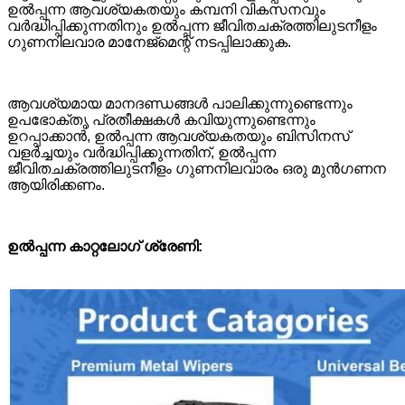
ഉൽപ്പന്ന ആവശ്യകതയും കമ്പനി വികസനവും
വർദ്ധിപ്പിക്കുന്നതിനും ഉൽപ്പന്ന ജീവിതചക്രത്തിലുടനീളം
ഗുണനിലവാര മാനേജ്മെന്റ് നടപ്പിലാക്കുക.
ആവശ്യമായ മാനദണ്ഡങ്ങൾ പാലിക്കുന്നുണ്ടെന്നും
ഉപഭോക്തൃ പ്രതീക്ഷകൾ കവിയുന്നുണ്ടെന്നും
ഉറപ്പാക്കാൻ, ഉൽപ്പന്ന ആവശ്യകതയും ബിസിനസ്
വളർച്ചയും വർദ്ധിപ്പിക്കുന്നതിന്, ഉൽപ്പന്ന
ജീവിതചക്രത്തിലുടനീളം ഗുണനിലവാരം ഒരു മുൻ‌ഗണന
ആയിരിക്കണം.
ഉൽപ്പന്ന കാറ്റലോഗ് ശ്രേണി: