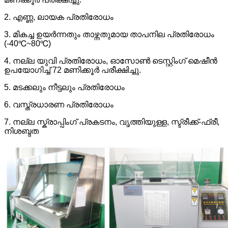
2. എണ്ണ, ലായക പ്രതിരോധം
3. മികച്ച ഉയർന്നതും താഴ്ന്നതുമായ താപനില പ്രതിരോധം
(-40℃~80℃)
4. നല്ല യുവി പ്രതിരോധം, ഓസോൺ ടെസ്റ്റിംഗ് മെഷീൻ
ഉപയോഗിച്ച് 72 മണിക്കൂർ പരീക്ഷിച്ചു.
5. മടക്കലും നീട്ടലും പ്രതിരോധം
6. വസ്ത്രധാരണ പ്രതിരോധം
7. നല്ല സ്ക്രാപ്പിംഗ് പ്രകടനം, വൃത്തിയുള്ള, സ്ട്രീക്ക്-ഫ്രീ,
നിശബ്ദത