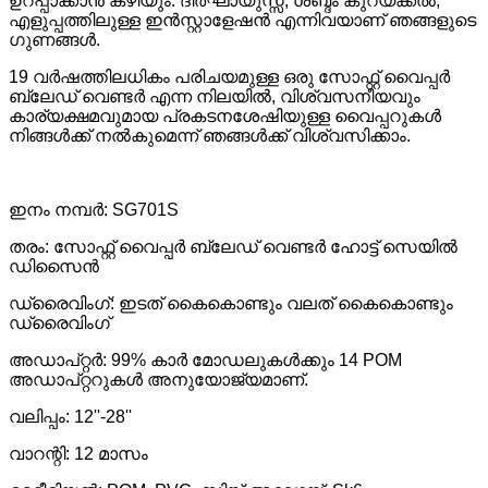
ഉറപ്പാക്കാൻ കഴിയും. ദീർഘായുസ്സ്, ശബ്ദം കുറയ്ക്കൽ,
എളുപ്പത്തിലുള്ള ഇൻസ്റ്റാളേഷൻ എന്നിവയാണ് ഞങ്ങളുടെ
ഗുണങ്ങൾ.
19 വർഷത്തിലധികം പരിചയമുള്ള ഒരു സോഫ്റ്റ് വൈപ്പർ
ബ്ലേഡ് വെണ്ടർ എന്ന നിലയിൽ, വിശ്വസനീയവും
കാര്യക്ഷമവുമായ പ്രകടനശേഷിയുള്ള വൈപ്പറുകൾ
നിങ്ങൾക്ക് നൽകുമെന്ന് ഞങ്ങൾക്ക് വിശ്വസിക്കാം.
ഇനം നമ്പർ: SG701S
തരം: സോഫ്റ്റ് വൈപ്പർ ബ്ലേഡ് വെണ്ടർ ഹോട്ട് സെയിൽ
ഡിസൈൻ
ഡ്രൈവിംഗ്: ഇടത് കൈകൊണ്ടും വലത് കൈകൊണ്ടും
ഡ്രൈവിംഗ്
അഡാപ്റ്റർ: 99% കാർ മോഡലുകൾക്കും 14 POM
അഡാപ്റ്ററുകൾ അനുയോജ്യമാണ്.
വലിപ്പം: 12''-28''
വാറന്റി: 12 മാസം