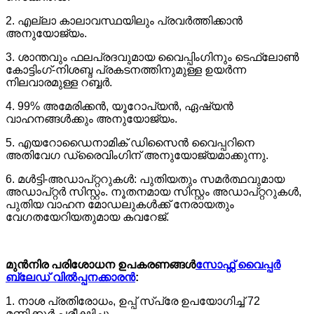
2. എല്ലാ കാലാവസ്ഥയിലും പ്രവർത്തിക്കാൻ
അനുയോജ്യം.
3. ശാന്തവും ഫലപ്രദവുമായ വൈപ്പിംഗിനും ടെഫ്ലോൺ
കോട്ടിംഗ്-നിശബ്ദ പ്രകടനത്തിനുമുള്ള ഉയർന്ന
നിലവാരമുള്ള റബ്ബർ.
4. 99% അമേരിക്കൻ, യൂറോപ്യൻ, ഏഷ്യൻ
വാഹനങ്ങൾക്കും അനുയോജ്യം.
5. എയറോഡൈനാമിക് ഡിസൈൻ വൈപ്പറിനെ
അതിവേഗ ഡ്രൈവിംഗിന് അനുയോജ്യമാക്കുന്നു.
6. മൾട്ടി-അഡാപ്റ്ററുകൾ: പുതിയതും സമർത്ഥവുമായ
അഡാപ്റ്റർ സിസ്റ്റം. നൂതനമായ സിസ്റ്റം അഡാപ്റ്ററുകൾ,
പുതിയ വാഹന മോഡലുകൾക്ക് നേരായതും
വേഗതയേറിയതുമായ കവറേജ്.
മുൻനിര പരിശോധന ഉപകരണങ്ങൾ
സോഫ്റ്റ് വൈപ്പർ
ബ്ലേഡ് വിൽപ്പനക്കാരൻ
:
1. നാശ പ്രതിരോധം, ഉപ്പ് സ്പ്രേ ഉപയോഗിച്ച് 72
മണിക്കൂർ പരീക്ഷിച്ചു.