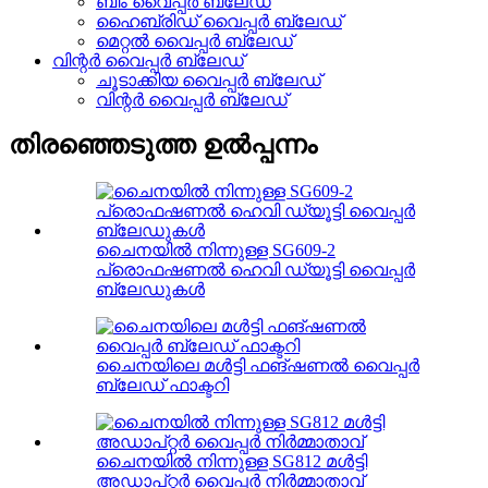
ബീം വൈപ്പർ ബ്ലേഡ്
ഹൈബ്രിഡ് വൈപ്പർ ബ്ലേഡ്
മെറ്റൽ വൈപ്പർ ബ്ലേഡ്
വിന്റർ വൈപ്പർ ബ്ലേഡ്
ചൂടാക്കിയ വൈപ്പർ ബ്ലേഡ്
വിന്റർ വൈപ്പർ ബ്ലേഡ്
തിരഞ്ഞെടുത്ത ഉൽപ്പന്നം
ചൈനയിൽ നിന്നുള്ള SG609-2
പ്രൊഫഷണൽ ഹെവി ഡ്യൂട്ടി വൈപ്പർ
ബ്ലേഡുകൾ
ചൈനയിലെ മൾട്ടി ഫങ്ഷണൽ വൈപ്പർ
ബ്ലേഡ് ഫാക്ടറി
ചൈനയിൽ നിന്നുള്ള SG812 മൾട്ടി
അഡാപ്റ്റർ വൈപ്പർ നിർമ്മാതാവ്