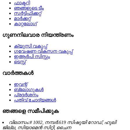
ഫാക്ടറി
ഞങ്ങളുടെ ടീം
സർട്ടിഫിക്കറ്റ്
മാർക്കറ്റ്
കാറ്റലോഗ്
ഗുണനിലവാര നിയന്ത്രണം
ക്യുസി വകുപ്പ്
ഗവേഷണ വികസന വകുപ്പ്
ഇആർപി സിസ്റ്റം
ടെസ്റ്റ്
വാർത്തകൾ
ഇവന്റ്
ബ്ലോഗുകൾ
പ്രദർശനം
പതിവ് ചോദ്യങ്ങൾ
ഞങ്ങളെ സമീപിക്കുക
വിലാസം:# 1002, നമ്പർ.619 സിഷുയി റോഡ്, ഹുലി
ജില്ല, സിയാമെൻ സിറ്റി, ചൈന