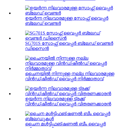
ഉയർന്ന നിലവാരമുള്ള സോഫ്റ്റ് വൈപ്പർ
ബ്ലേഡ് വെണ്ടർ
SG701S സോഫ്റ്റ് വൈപ്പർ ബ്ലേഡ് വെണ്ടർ
ഡിസൈൻ
ചൈനയിൽ നിന്നുള്ള നല്ല നിലവാരമുള്ള
വിൻഡ്ഷീൽഡ് വൈപ്പർ നിർമ്മാതാവ്
ഉയർന്ന നിലവാരമുള്ള ട്രക്ക്
വിൻഡ്ഷീൽഡ് വൈപ്പർ വിതരണക്കാരൻ
ചൈന മൾട്ടിഫങ്ഷണൽ ബീം വൈപ്പർ