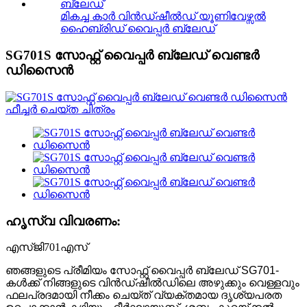
മികച്ച കാർ വിൻഡ്ഷീൽഡ് യൂണിവേഴ്സൽ
ഹൈബ്രിഡ് വൈപ്പർ ബ്ലേഡ്
SG701S സോഫ്റ്റ് വൈപ്പർ ബ്ലേഡ് വെണ്ടർ
ഡിസൈൻ
ഹൃസ്വ വിവരണം:
എസ്ജി701എസ്
ഞങ്ങളുടെ പ്രീമിയം സോഫ്റ്റ് വൈപ്പർ ബ്ലേഡ് SG701-
കൾക്ക് നിങ്ങളുടെ വിൻഡ്‌ഷീൽഡിലെ അഴുക്കും വെള്ളവും
ഫലപ്രദമായി നീക്കം ചെയ്ത് വ്യക്തമായ ദൃശ്യപരത