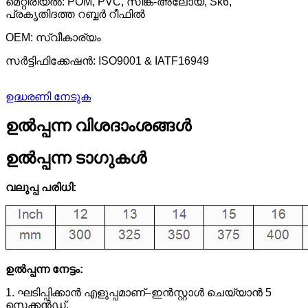
മെറ്റീരിയൽ: POM, PVC, സിങ്ക്-അലോയ്, Sk6,
പ്രകൃതിദത്ത റബ്ബർ റീഫിൽ
OEM: സ്വീകാര്യം
സർട്ടിഫിക്കേഷൻ: ISO9001 & IATF16949
ഉദ്ധരണി നേടുക
ഉൽപ്പന്ന വിശദാംശങ്ങൾ
ഉൽപ്പന്ന ടാഗുകൾ
വലുപ്പ പരിധി:
ഉൽപ്പന്ന നേട്ടം:
1. ഘടിപ്പിക്കാൻ എളുപ്പമാണ്–ഇൻസ്റ്റാൾ ചെയ്യാൻ 5
സെക്കൻഡ്.