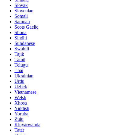
Slovak
Slovenian
Somali
Samoan
Scots Gaelic
Shona
Sindhi
Sundanese
Swahili
Tajik
Tamil
Telugu
Thai
Ukrainian
Urdu
Uzbek
Vietnamese
Welsh
Xhosa
Yiddish
Yoruba
Zulu
Kinyarwanda
Tatar