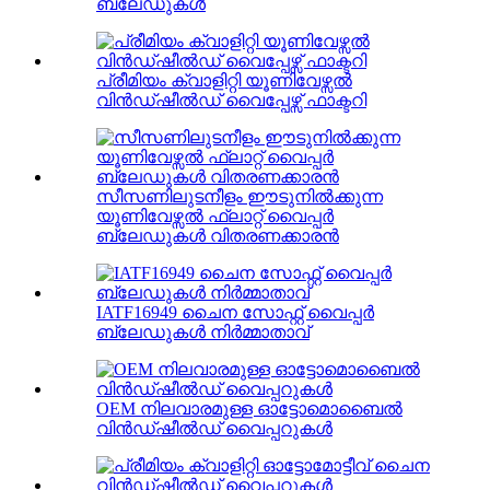
ബ്ലേഡുകൾ
പ്രീമിയം ക്വാളിറ്റി യൂണിവേഴ്സൽ
വിൻഡ്ഷീൽഡ് വൈപ്പേഴ്സ് ഫാക്ടറി
സീസണിലുടനീളം ഈടുനിൽക്കുന്ന
യൂണിവേഴ്സൽ ഫ്ലാറ്റ് വൈപ്പർ
ബ്ലേഡുകൾ വിതരണക്കാരൻ
IATF16949 ചൈന സോഫ്റ്റ് വൈപ്പർ
ബ്ലേഡുകൾ നിർമ്മാതാവ്
OEM നിലവാരമുള്ള ഓട്ടോമൊബൈൽ
വിൻഡ്ഷീൽഡ് വൈപ്പറുകൾ