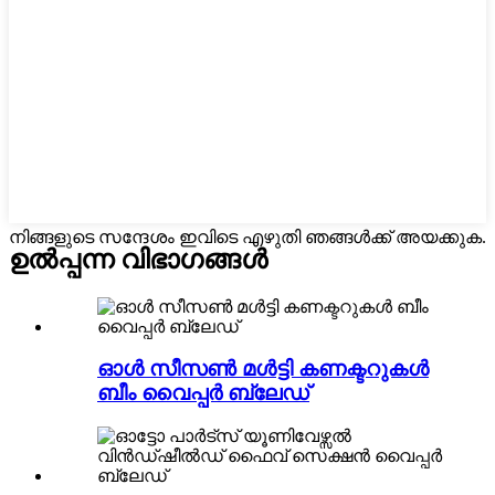
നിങ്ങളുടെ സന്ദേശം ഇവിടെ എഴുതി ഞങ്ങൾക്ക് അയക്കുക.
ഉൽപ്പന്ന വിഭാഗങ്ങൾ
ഓൾ സീസൺ മൾട്ടി കണക്ടറുകൾ
ബീം വൈപ്പർ ബ്ലേഡ്