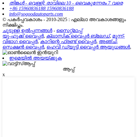
തിങ്കൾ - വെള്ളി: രാവിലെ 10 - വൈകുന്നേരം 7 വരെ
+86 15960836188 15960836188
info@sogoodautoparts.com
© പകർപ്പവകാശം - 2010-2025 : എല്ലാ അവകാശങ്ങളും
നിക്ഷിപ്തം.
ചൂടുള്ള ഉൽപ്പന്നങ്ങൾ
-
സൈറ്റ്മാപ്പ്
യു-ഹുക്ക് വൈപ്പർ
,
ക്ലാസിക് വൈപ്പർ ബ്ലേഡ്
,
മൂന്ന്-
വിഭാഗ വൈപ്പർ
,
കാറിന്റെ ഫ്രണ്ട് വൈപ്പർ
,
അഞ്ച്-
സെക്ഷൻ വൈപ്പർ
,
ഹെവി ഡ്യൂട്ടി വൈപ്പർ ആയുധങ്ങൾ
,
ഇമെയിൽ അയയ്ക്കുക
ആപ്പ്
x