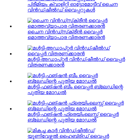
പ്രീമിയം ക്വാളിറ്റി ഓട്ടോമോട്ടീവ് ചൈന
വിൻഡ്ഷീൽഡ് വൈപ്പറുകൾ
ചൈന വിൻഡ്‌സ്‌ക്രീൻ വൈപ്പർ
മൊത്തവ്യാപാര വിതരണക്കാരൻ
മൾട്ടി-അഡാപ്റ്റർ വിൻഡ്ഷീൽഡ് വൈപ്പർ
വിതരണക്കാരൻ
മൾട്ടി-ഫങ്ഷൻ ബീം വൈപ്പർ ബ്ലേഡിന്റെ
പുതിയ മോഡൽ
മൾട്ടി-ഫങ്ഷൻ ഫ്രെയിംലെസ്സ് വൈപ്പർ
ബ്ലേഡിന്റെ പുതിയ മോഡൽ