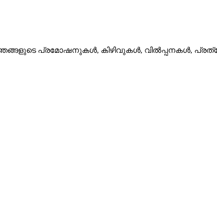
ഞങ്ങളുടെ പ്രമോഷനുകൾ, കിഴിവുകൾ, വിൽപ്പനകൾ, പ്രത്