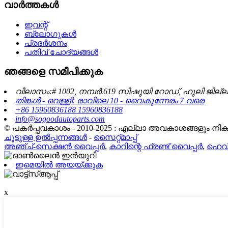
വാർത്തകൾ
ഇവന്റ്
ബ്ലോഗുകൾ
പ്രദർശനം
പതിവ് ചോദ്യങ്ങൾ
ഞങ്ങളെ സമീപിക്കുക
വിലാസം:# 1002, നമ്പർ.619 സിഷുയി റോഡ്, ഹുലി ജില്
തിങ്കൾ - വെള്ളി: രാവിലെ 10 - വൈകുന്നേരം 7 വരെ
+86 15960836188 15960836188
info@sogoodautoparts.com
© പകർപ്പവകാശം - 2010-2025 : എല്ലാ അവകാശങ്ങളും നിക്ഷി
ചൂടുള്ള ഉൽപ്പന്നങ്ങൾ
-
സൈറ്റ്മാപ്പ്
അഞ്ച്-സെക്ഷൻ വൈപ്പർ
,
കാറിന്റെ ഫ്രണ്ട് വൈപ്പർ
,
ഹെവി
ഇമെയിൽ അയയ്ക്കുക
x