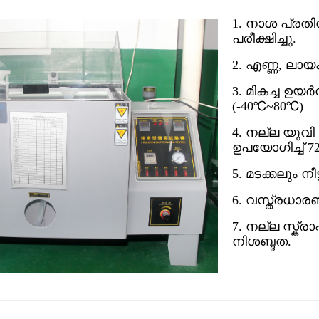
1. നാശ പ്രതിര
പരീക്ഷിച്ചു.
2. എണ്ണ, ലാ
3. മികച്ച ഉയ
(-40℃~80℃)
4. നല്ല യുവ
ഉപയോഗിച്ച് 72 
5. മടക്കലും ന
6. വസ്ത്രധാ
7. നല്ല സ്ക്രാപ
നിശബ്ദത.