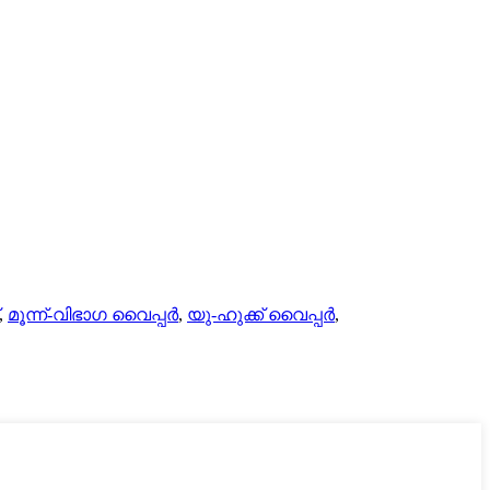
,
മൂന്ന്-വിഭാഗ വൈപ്പർ
,
യു-ഹുക്ക് വൈപ്പർ
,