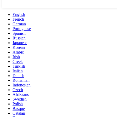
English
French
German
Portuguese
Spanish
Russian
Japanese
Korean
Arabic
Irish
Greek
Turkish
Italian
Danish
Romanian
Indonesian
Czech
Afrikaans
Swedish
Polish
Basque
Catalan