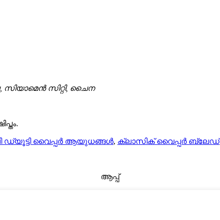
ല, സിയാമെൻ സിറ്റി, ചൈന
പ്തം.
 ഡ്യൂട്ടി വൈപ്പർ ആയുധങ്ങൾ
,
ക്ലാസിക് വൈപ്പർ ബ്ലേഡ്
ആപ്പ്