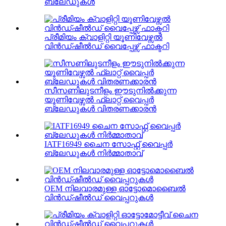
ബ്ലേഡുകൾ
പ്രീമിയം ക്വാളിറ്റി യൂണിവേഴ്സൽ
വിൻഡ്ഷീൽഡ് വൈപ്പേഴ്സ് ഫാക്ടറി
സീസണിലുടനീളം ഈടുനിൽക്കുന്ന
യൂണിവേഴ്സൽ ഫ്ലാറ്റ് വൈപ്പർ
ബ്ലേഡുകൾ വിതരണക്കാരൻ
IATF16949 ചൈന സോഫ്റ്റ് വൈപ്പർ
ബ്ലേഡുകൾ നിർമ്മാതാവ്
OEM നിലവാരമുള്ള ഓട്ടോമൊബൈൽ
വിൻഡ്ഷീൽഡ് വൈപ്പറുകൾ