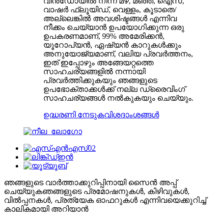
വിൻഡോയിൽ നിന്ന് മഴ, മഞ്ഞ്, ഐസ്,
വാഷർ ഫ്ലൂയിഡ്, വെള്ളം, കൂടാതെ/
അല്ലെങ്കിൽ അവശിഷ്ടങ്ങൾ എന്നിവ
നീക്കം ചെയ്യാൻ ഉപയോഗിക്കുന്ന ഒരു
ഉപകരണമാണ്, 99% അമേരിക്കൻ,
യൂറോപ്യൻ, ഏഷ്യൻ കാറുകൾക്കും
അനുയോജ്യമാണ്, വലിയ പ്രവർത്തനം,
ഇത് ഇപ്പോഴും അങ്ങേയറ്റത്തെ
സാഹചര്യങ്ങളിൽ നന്നായി
പ്രവർത്തിക്കുകയും ഞങ്ങളുടെ
ഉപഭോക്താക്കൾക്ക് നല്ല ഡ്രൈവിംഗ്
സാഹചര്യങ്ങൾ നൽകുകയും ചെയ്യും.
ഉദ്ധരണി നേടുക
വിശദാംശങ്ങൾ
ഞങ്ങളുടെ വാർത്താക്കുറിപ്പിനായി സൈൻ അപ്പ്
ചെയ്യുക
ഞങ്ങളുടെ പ്രമോഷനുകൾ, കിഴിവുകൾ,
വിൽപ്പനകൾ, പ്രത്യേക ഓഫറുകൾ എന്നിവയെക്കുറിച്ച്
കാലികമായി അറിയാൻ