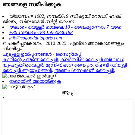
ഞങ്ങളെ സമീപിക്കുക
വിലാസം:# 1002, നമ്പർ.619 സിഷുയി റോഡ്, ഹുലി
ജില്ല, സിയാമെൻ സിറ്റി, ചൈന
തിങ്കൾ - വെള്ളി: രാവിലെ 10 - വൈകുന്നേരം 7 വരെ
+86 15960836188 15960836188
info@sogoodautoparts.com
© പകർപ്പവകാശം - 2010-2025 : എല്ലാ അവകാശങ്ങളും
നിക്ഷിപ്തം.
ചൂടുള്ള ഉൽപ്പന്നങ്ങൾ
-
സൈറ്റ്മാപ്പ്
കാറിന്റെ ഫ്രണ്ട് വൈപ്പർ
,
ക്ലാസിക് വൈപ്പർ ബ്ലേഡ്
,
യു-ഹുക്ക് വൈപ്പർ
,
മൂന്ന്-വിഭാഗ വൈപ്പർ
,
ഹെവി ഡ്യൂട്ടി
വൈപ്പർ ആയുധങ്ങൾ
,
അഞ്ച്-സെക്ഷൻ വൈപ്പർ
,
ഇമെയിൽ അയയ്ക്കുക
ആപ്പ്
x