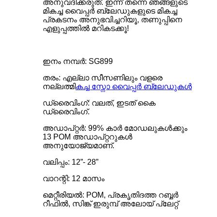
അനുവദിക്കരുത്. ഇന്ന് തന്നെ ഞങ്ങളുടെ
മികച്ച വൈപ്പർ ബ്ലേഡുകളുടെ മികച്ച
പ്രകടനം അനുഭവിച്ചറിയൂ, തണുപ്പിനെ
എളുപ്പത്തിൽ മറികടക്കൂ!
ഇനം നമ്പർ: SG899
തരം: എല്ലാ സീസണിലും വളരെ
നല്ലത്
മികച്ച സ്നോ വൈപ്പർ ബ്ലേഡുകൾ
ഡ്രൈവിംഗ്: വലത്, ഇടത് കൈ
ഡ്രൈവിംഗ്.
അഡാപ്റ്റർ: 99% കാർ മോഡലുകൾക്കും
13 POM അഡാപ്റ്ററുകൾ
അനുയോജ്യമാണ്.
വലിപ്പം: 12”- 28”
വാറന്റി: 12 മാസം
മെറ്റീരിയൽ: POM, പ്രകൃതിദത്ത റബ്ബർ
റീഫിൽ, സിങ്ക് ഇരുമ്പ് അലോയ് പ്ലേറ്റ്