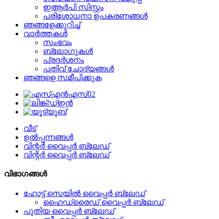
ഇആർപി സിസ്റ്റം
പരിശോധനാ ഉപകരണങ്ങൾ
ഞങ്ങളേക്കുറിച്ച്
വാർത്തകൾ
സംഭവം
ബ്ലോഗുകൾ
പ്രദർശനം
പതിവ് ചോദ്യങ്ങൾ
ഞങ്ങളെ സമീപിക്കുക
വീട്
ഉൽപ്പന്നങ്ങൾ
വിന്റർ വൈപ്പർ ബ്ലേഡ്
വിന്റർ വൈപ്പർ ബ്ലേഡ്
വിഭാഗങ്ങൾ
ഹോട്ട് സെയിൽ വൈപ്പർ ബ്ലേഡ്
ഹൈഡ്രൈഡ് വൈപ്പർ ബ്ലേഡ്
പുതിയ വൈപ്പർ ബ്ലേഡ്