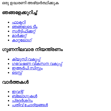
ഒരു ഉദ്ധരണി അഭ്യർത്ഥിക്കുക
ഞങ്ങളേക്കുറിച്ച്
ഫാക്ടറി
ഞങ്ങളുടെ ടീം
സർട്ടിഫിക്കറ്റ്
മാർക്കറ്റ്
കാറ്റലോഗ്
ഗുണനിലവാര നിയന്ത്രണം
ക്യുസി വകുപ്പ്
ഗവേഷണ വികസന വകുപ്പ്
ഇആർപി സിസ്റ്റം
ടെസ്റ്റ്
വാർത്തകൾ
ഇവന്റ്
ബ്ലോഗുകൾ
പ്രദർശനം
പതിവ് ചോദ്യങ്ങൾ