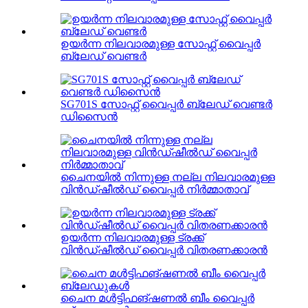
ഉയർന്ന നിലവാരമുള്ള സോഫ്റ്റ് വൈപ്പർ
ബ്ലേഡ് വെണ്ടർ
SG701S സോഫ്റ്റ് വൈപ്പർ ബ്ലേഡ് വെണ്ടർ
ഡിസൈൻ
ചൈനയിൽ നിന്നുള്ള നല്ല നിലവാരമുള്ള
വിൻഡ്ഷീൽഡ് വൈപ്പർ നിർമ്മാതാവ്
ഉയർന്ന നിലവാരമുള്ള ട്രക്ക്
വിൻഡ്ഷീൽഡ് വൈപ്പർ വിതരണക്കാരൻ
ചൈന മൾട്ടിഫങ്ഷണൽ ബീം വൈപ്പർ