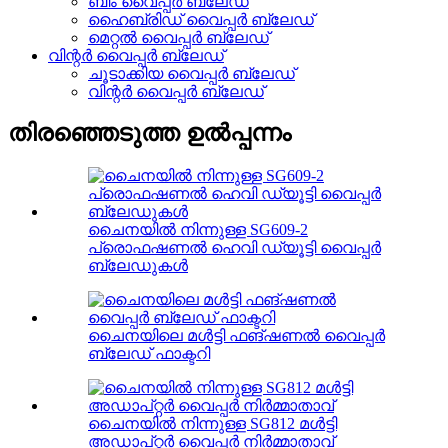
ബീം വൈപ്പർ ബ്ലേഡ്
ഹൈബ്രിഡ് വൈപ്പർ ബ്ലേഡ്
മെറ്റൽ വൈപ്പർ ബ്ലേഡ്
വിന്റർ വൈപ്പർ ബ്ലേഡ്
ചൂടാക്കിയ വൈപ്പർ ബ്ലേഡ്
വിന്റർ വൈപ്പർ ബ്ലേഡ്
തിരഞ്ഞെടുത്ത ഉൽപ്പന്നം
ചൈനയിൽ നിന്നുള്ള SG609-2
പ്രൊഫഷണൽ ഹെവി ഡ്യൂട്ടി വൈപ്പർ
ബ്ലേഡുകൾ
ചൈനയിലെ മൾട്ടി ഫങ്ഷണൽ വൈപ്പർ
ബ്ലേഡ് ഫാക്ടറി
ചൈനയിൽ നിന്നുള്ള SG812 മൾട്ടി
അഡാപ്റ്റർ വൈപ്പർ നിർമ്മാതാവ്