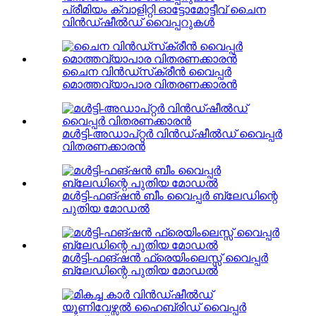
പ്രീമിയം ക്വാളിറ്റി ഓട്ടോമോട്ടീവ് ചൈന
വിൻഡ്ഷീൽഡ് വൈപ്പറുകൾ
ചൈന വിൻഡ്‌സ്‌ക്രീൻ വൈപ്പർ
മൊത്തവ്യാപാര വിതരണക്കാരൻ
മൾട്ടി-അഡാപ്റ്റർ വിൻഡ്ഷീൽഡ് വൈപ്പർ
വിതരണക്കാരൻ
മൾട്ടി-ഫങ്ഷൻ ബീം വൈപ്പർ ബ്ലേഡിന്റെ
പുതിയ മോഡൽ
മൾട്ടി-ഫങ്ഷൻ ഫ്രെയിംലെസ്സ് വൈപ്പർ
ബ്ലേഡിന്റെ പുതിയ മോഡൽ