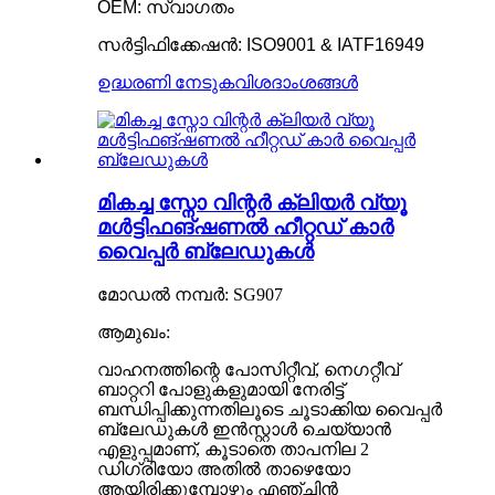
OEM: സ്വാഗതം
സർട്ടിഫിക്കേഷൻ: ISO9001 & IATF16949
ഉദ്ധരണി നേടുക
വിശദാംശങ്ങൾ
മികച്ച സ്നോ വിന്റർ ക്ലിയർ വ്യൂ
മൾട്ടിഫങ്ഷണൽ ഹീറ്റഡ് കാർ
വൈപ്പർ ബ്ലേഡുകൾ
മോഡൽ നമ്പർ: SG907
ആമുഖം:
വാഹനത്തിന്റെ പോസിറ്റീവ്, നെഗറ്റീവ്
ബാറ്ററി പോളുകളുമായി നേരിട്ട്
ബന്ധിപ്പിക്കുന്നതിലൂടെ ചൂടാക്കിയ വൈപ്പർ
ബ്ലേഡുകൾ ഇൻസ്റ്റാൾ ചെയ്യാൻ
എളുപ്പമാണ്, കൂടാതെ താപനില 2
ഡിഗ്രിയോ അതിൽ താഴെയോ
ആയിരിക്കുമ്പോഴും എഞ്ചിൻ