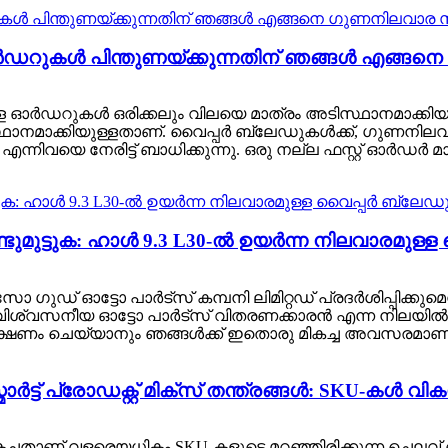
 ഓർഡറുകൾ പിന്തുണയ്ക്കുന്നതിന് ഞങ്ങൾ എങ്ങനെ 
ിച്ചുള്ള ഓർഡറുകൾ ഒരിക്കലും വിലയെ മാത്രം അടിസ്ഥാനമാക്
മാക്കിയുള്ളതാണ്. വൈപ്പർ ബ്ലേഡുകൾക്ക്, ഗുണനിലവാര
യെ നേരിട്ട് ബാധിക്കുന്നു. ഒരു നല്ല ഫസ്റ്റ് ഓർഡർ മാ.
ുമുട്ടുക: ഹാൾ 9.3 L30-ൽ ഉയർന്ന നിലവാരമുള്
ഗുഡ് ഓട്ടോ പാർട്‌സ് കമ്പനി ലിമിറ്റഡ് പ്രദർശിപ്പിക്കുമെ
ഒരു വിശ്വസനീയ ഓട്ടോ പാർട്‌സ് വിതരണക്കാരൻ എന്ന നിലയി
വേക്ഷണം ചെയ്യാനും ഞങ്ങൾക്ക് ഇതൊരു മികച്ച അവസരമാണ്.
ട്ട് പ്രോഡക്റ്റ് മിക്സ് തന്ത്രങ്ങൾ: SKU-കൾ വിക
കച്ചതാണ് വളരെയധികം SKU-കളുടെ മറഞ്ഞിരിക്കുന്ന ചെലവ്