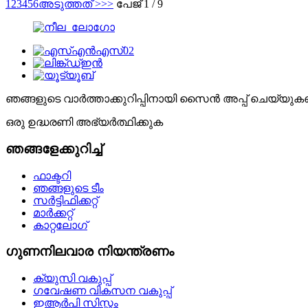
1
2
3
4
5
6
അടുത്തത് >
>>
പേജ് 1 / 9
ഞങ്ങളുടെ വാർത്താക്കുറിപ്പിനായി സൈൻ അപ്പ് ചെയ്യുക
ഒരു ഉദ്ധരണി അഭ്യർത്ഥിക്കുക
ഞങ്ങളേക്കുറിച്ച്
ഫാക്ടറി
ഞങ്ങളുടെ ടീം
സർട്ടിഫിക്കറ്റ്
മാർക്കറ്റ്
കാറ്റലോഗ്
ഗുണനിലവാര നിയന്ത്രണം
ക്യുസി വകുപ്പ്
ഗവേഷണ വികസന വകുപ്പ്
ഇആർപി സിസ്റ്റം