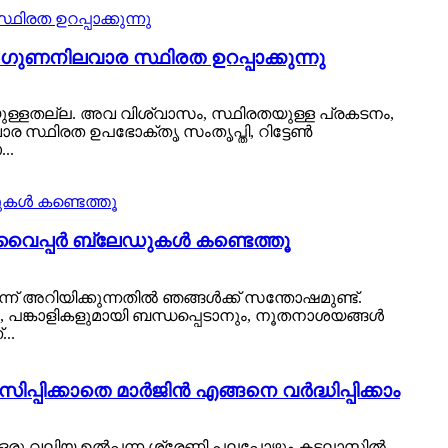
ഗുണനിലവാര സ്ഥിരത ഉറപ്പാക്കുന്നു
കിയുള്ളതല്ല. അവ വിശ്വാസം, സ്ഥിരതയുള്ള പ്രകടനം,
 സ്ഥിരത ഉപഭോക്തൃ സംതൃപ്തി, റിട്ടേൺ
..
ള വൈപ്പർ ബ്ലേഡുകൾ കണ്ടെത്തൂ
ന്ന് അറിയിക്കുന്നതിൽ ഞങ്ങൾക്ക് സന്തോഷമുണ്ട്.
ൽ, പങ്കാളികളുമായി ബന്ധപ്പെടാനും, നൂതനാശയങ്ങൾ
..
സിപ്പിക്കാതെ മാർജിൻ എങ്ങനെ വർദ്ധിപ്പിക്കാം
 ഒരു വലിയ ഉൽപ്പന്ന ശ്രേണി പലപ്പോഴും കടലാസിൽ