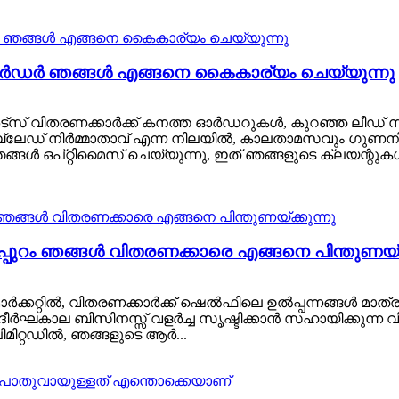
ർഡർ ഞങ്ങൾ എങ്ങനെ കൈകാര്യം ചെയ്യുന്നു
്സ് വിതരണക്കാർക്ക് കനത്ത ഓർഡറുകൾ, കുറഞ്ഞ ലീഡ് 
ഡ് നിർമ്മാതാവ് എന്ന നിലയിൽ, കാലതാമസവും ഗുണനിലവാരത
ൾ ഒപ്റ്റിമൈസ് ചെയ്യുന്നു, ഇത് ഞങ്ങളുടെ ക്ലയന്റുകൾക
്പുറം ഞങ്ങൾ വിതരണക്കാരെ എങ്ങനെ പിന്തുണയ്ക്
റർ മാർക്കറ്റിൽ, വിതരണക്കാർക്ക് ഷെൽഫിലെ ഉൽപ്പന്നങ്ങൾ മാ
ന, ദീർഘകാല ബിസിനസ്സ് വളർച്ച സൃഷ്ടിക്കാൻ സഹായിക്കുന
മിറ്റഡിൽ, ഞങ്ങളുടെ ആർ...