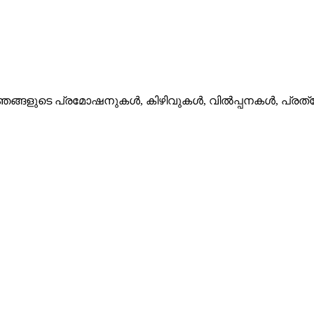
ഞങ്ങളുടെ പ്രമോഷനുകൾ, കിഴിവുകൾ, വിൽപ്പനകൾ, പ്രത്