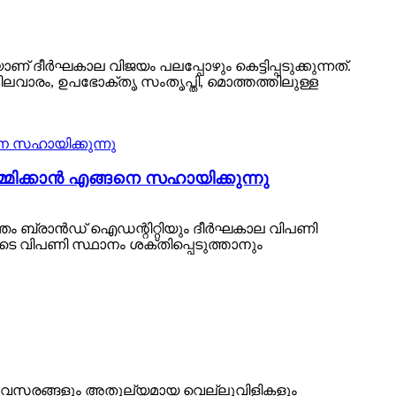
് ദീർഘകാല വിജയം പലപ്പോഴും കെട്ടിപ്പടുക്കുന്നത്.
ിലവാരം, ഉപഭോക്തൃ സംതൃപ്തി, മൊത്തത്തിലുള്ള
ക്കാൻ എങ്ങനെ സഹായിക്കുന്നു
്വന്തം ബ്രാൻഡ് ഐഡന്റിറ്റിയും ദീർഘകാല വിപണി
ളുടെ വിപണി സ്ഥാനം ശക്തിപ്പെടുത്താനും
ച്ച അവസരങ്ങളും അതുല്യമായ വെല്ലുവിളികളും