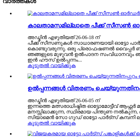
വാർത്തകൾ
കാലതാമസമില്ലാതെ പീക്ക് സീസൺ ഓ
അഡ്മിൻ എഴുതിയത് 26-06-18 ന്
പീക്ക് സീസണുകൾ സാധാരണയായി ഓട്ടോ പാർട
കൊണ്ടുവരുന്നു. ഒരു പ്രൊഫഷണൽ വൈപ്പർ ബ്ലേ
ഞങ്ങളുടെ മുഴുവൻ ഉൽ‌പാദന സംവിധാനവും ഞങ്ങ
ഇൻ ഹൗസ് ഉൽപ്പന്നം...
കൂടുതൽ വായിക്കുക
ഉൽപ്പന്നങ്ങൾ വിതരണം ചെയ്യുന്നതിനപ
അഡ്മിൻ എഴുതിയത് 26-06-05 ന്
ഇന്നത്തെ മത്സരാധിഷ്ഠിത ഓട്ടോമോട്ടീവ് ആഫ്റ്
മനസ്സിലാക്കുന്ന, സ്ഥിരമായ പിന്തുണ നൽകുന്
സിയാമെൻ സോ ഗുഡ് ഓട്ടോ പാർട്സ് കമ്പനി ലി
കൂടുതൽ വായിക്കുക