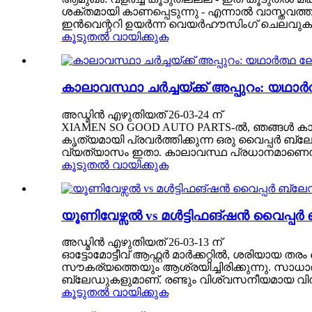
ശക്തമായി കാണപ്പെടുന്നു - എന്നാൽ വാസ്തവത്ത
ഇൻവെന്ററി ഉയർന്ന വെയർഹൗസിംഗ് ചെലവുകൾ സങ്കീർ
കൂടുതൽ വായിക്കുക
കാലാവസ്ഥാ ചർച്ചയ്ക്ക് അപ്പുറം: യഥ
അഡ്മിൻ എഴുതിയത് 26-03-24 ന്
XIAMEN SO GOOD AUTO PARTS-ൽ, ഞങ്ങൾ കാലാവ
കൃത്യമായി പ്രവർത്തിക്കുന്ന ഒരു വൈപ്പർ ബ്ലേ
വ്യത്യാസം ഇതാ. കാലാവസ്ഥ പ്രധാനമാണെന്ന്
കൂടുതൽ വായിക്കുക
യൂണിവേഴ്സൽ vs മൾട്ടിഫങ്ഷൻ വൈപ്പർ
അഡ്മിൻ എഴുതിയത് 26-03-13 ന്
ഓട്ടോമോട്ടീവ് ആഫ്റ്റർ മാർക്കറ്റിൽ, ശരിയ
സൗകര്യത്തെയും ആശ്രയിച്ചിരിക്കുന്നു. സാധ
ബ്ലേഡുകളുമാണ്. രണ്ടും വിശ്വസനീയമായ വിൻഡ
കൂടുതൽ വായിക്കുക