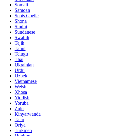
Somali
Samoan
Scots Gaelic
Shona
Sindhi
Sundanese
Swahili
Tajik
Tamil
Telugu
Thai
Ukrainian
Urdu
Uzbek
Vietnamese
Welsh
Xhosa
Yiddish
Yoruba
Zulu
Kinyarwanda
Tatar
Oriya
Turkmen
Uyghur