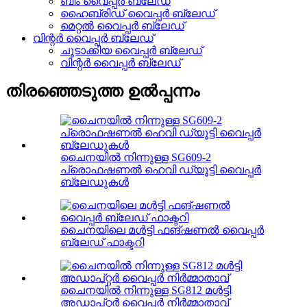
ബീം വൈപ്പർ ബ്ലേഡ്
ഹൈബ്രിഡ് വൈപ്പർ ബ്ലേഡ്
മെറ്റൽ വൈപ്പർ ബ്ലേഡ്
വിന്റർ വൈപ്പർ ബ്ലേഡ്
ചൂടാക്കിയ വൈപ്പർ ബ്ലേഡ്
വിന്റർ വൈപ്പർ ബ്ലേഡ്
തിരഞ്ഞെടുത്ത ഉൽപ്പന്നം
ചൈനയിൽ നിന്നുള്ള SG609-2
പ്രൊഫഷണൽ ഹെവി ഡ്യൂട്ടി വൈപ്പർ
ബ്ലേഡുകൾ
ചൈനയിലെ മൾട്ടി ഫങ്ഷണൽ വൈപ്പർ
ബ്ലേഡ് ഫാക്ടറി
ചൈനയിൽ നിന്നുള്ള SG812 മൾട്ടി
അഡാപ്റ്റർ വൈപ്പർ നിർമ്മാതാവ്