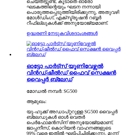
ചെയ്തിട്ടുണ്ട്, കൂടാതെ ഓരോ
ഘടകത്തിന്റെയും ഘടന നന്നായി
പൊരുത്തപ്പെടുത്തിയിരിക്കുന്നു, അതുവഴി
മോൾഡിംഗ്, എക്സ്ട്രൂഷൻ റബ്ബർ
റീഫില്ലുകൾക്ക് അനുയോജ്യമാണ്.
ഉദ്ധരണി നേടുക
വിശദാംശങ്ങൾ
ഓട്ടോ പാർട്സ് യൂണിവേഴ്സൽ
വിൻഡ്ഷീൽഡ് ഫൈവ് സെക്ഷൻ
വൈപ്പർ ബ്ലേഡ്
മോഡൽ നമ്പർ: SG500
ആമുഖം:
യു-ഹുക്ക് അഡാപ്റ്ററുള്ള SG500 വൈപ്പർ
ബ്ലേഡുകൾ ഓൾ വെതർ
പെർഫോമൻസിന് അനുയോജ്യമാണ്,
ജാപ്പനീസ്, കൊറിയൻ വാഹനങ്ങളുടെ
99% വരെ ഇതിൽ ഘടിപ്പിച്ചിരിക്കുന്നു. മൂന്ന്