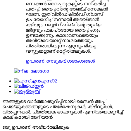
സെക്ഷൻ വൈപ്പറുകളുടെ നവീകരിച്ച
പതിപ്പ്. വൈപ്പറിന്റെ അഞ്ച് സെക്ഷൻ
ഘടന, ഇത് വിൻഡ്ഷീൽഡ് ഗ്ലാസ്
ഉപയോഗിച്ച് നന്നായി അടയ്ക്കാൻ
കഴിയും, റബ്ബർ റീഫില്ലിന്റെ തുല്യ
മർദ്ദവും ഫലപ്രദമായ വൈപ്പിംഗും
ഉണ്ടാക്കുന്നു. കാലാവസ്ഥയെയും
അൾട്രാവയലറ്റ് നാശത്തെയും
പ്രതിരോധിക്കുന്ന ഏറ്റവും മികച്ച
വസ്തുക്കളാണ് മെറ്റീരിയലുകൾ.
ഉദ്ധരണി നേടുക
വിശദാംശങ്ങൾ
ഞങ്ങളുടെ വാർത്താക്കുറിപ്പിനായി സൈൻ അപ്പ്
ചെയ്യുക
ഞങ്ങളുടെ പ്രമോഷനുകൾ, കിഴിവുകൾ,
വിൽപ്പനകൾ, പ്രത്യേക ഓഫറുകൾ എന്നിവയെക്കുറിച്ച്
കാലികമായി അറിയാൻ
ഒരു ഉദ്ധരണി അഭ്യർത്ഥിക്കുക