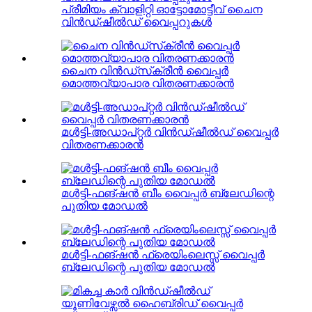
പ്രീമിയം ക്വാളിറ്റി ഓട്ടോമോട്ടീവ് ചൈന
വിൻഡ്ഷീൽഡ് വൈപ്പറുകൾ
ചൈന വിൻഡ്‌സ്‌ക്രീൻ വൈപ്പർ
മൊത്തവ്യാപാര വിതരണക്കാരൻ
മൾട്ടി-അഡാപ്റ്റർ വിൻഡ്ഷീൽഡ് വൈപ്പർ
വിതരണക്കാരൻ
മൾട്ടി-ഫങ്ഷൻ ബീം വൈപ്പർ ബ്ലേഡിന്റെ
പുതിയ മോഡൽ
മൾട്ടി-ഫങ്ഷൻ ഫ്രെയിംലെസ്സ് വൈപ്പർ
ബ്ലേഡിന്റെ പുതിയ മോഡൽ