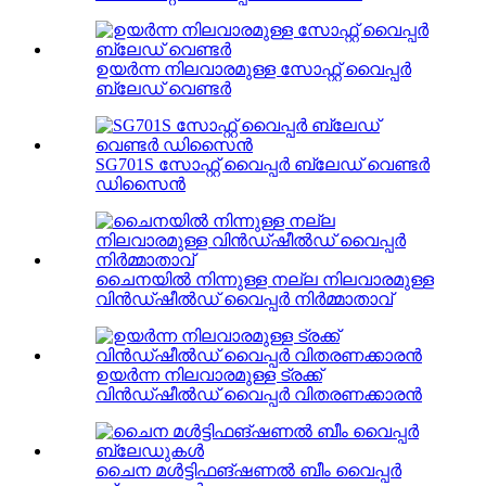
ഉയർന്ന നിലവാരമുള്ള സോഫ്റ്റ് വൈപ്പർ
ബ്ലേഡ് വെണ്ടർ
SG701S സോഫ്റ്റ് വൈപ്പർ ബ്ലേഡ് വെണ്ടർ
ഡിസൈൻ
ചൈനയിൽ നിന്നുള്ള നല്ല നിലവാരമുള്ള
വിൻഡ്ഷീൽഡ് വൈപ്പർ നിർമ്മാതാവ്
ഉയർന്ന നിലവാരമുള്ള ട്രക്ക്
വിൻഡ്ഷീൽഡ് വൈപ്പർ വിതരണക്കാരൻ
ചൈന മൾട്ടിഫങ്ഷണൽ ബീം വൈപ്പർ