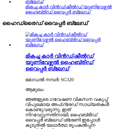
മികച്ച കാർ വിൻഡ്ഷീൽഡ് യൂണിവേഴ്സൽ
ഹൈബ്രിഡ് വൈപ്പർ ബ്ലേഡ്
ഹൈഡ്രൈഡ് വൈപ്പർ ബ്ലേഡ്
മികച്ച കാർ വിൻഡ്ഷീൽഡ്
യൂണിവേഴ്സൽ ഹൈബ്രിഡ്
വൈപ്പർ ബ്ലേഡ്
മോഡൽ നമ്പർ: SG320
ആമുഖം:
ഞങ്ങളുടെ ഗവേഷണ വികസന വകുപ്പ്
വിപുലമായ അപ്‌ഗ്രേഡ് സാധ്യതകൾ
കൊണ്ടുവരുന്നു. ഇത്
നിറവേറ്റുന്നതിനായി, ഹൈബ്രിഡ്
വൈപ്പർ ബ്ലേഡ് ശ്രേണി ഇപ്പോൾ
കൂടുതൽ യഥാർത്ഥ രൂപകൽപ്പന