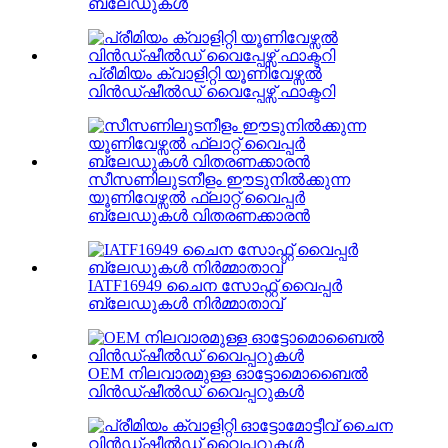
ബ്ലേഡുകൾ
പ്രീമിയം ക്വാളിറ്റി യൂണിവേഴ്സൽ
വിൻഡ്ഷീൽഡ് വൈപ്പേഴ്സ് ഫാക്ടറി
സീസണിലുടനീളം ഈടുനിൽക്കുന്ന
യൂണിവേഴ്സൽ ഫ്ലാറ്റ് വൈപ്പർ
ബ്ലേഡുകൾ വിതരണക്കാരൻ
IATF16949 ചൈന സോഫ്റ്റ് വൈപ്പർ
ബ്ലേഡുകൾ നിർമ്മാതാവ്
OEM നിലവാരമുള്ള ഓട്ടോമൊബൈൽ
വിൻഡ്ഷീൽഡ് വൈപ്പറുകൾ