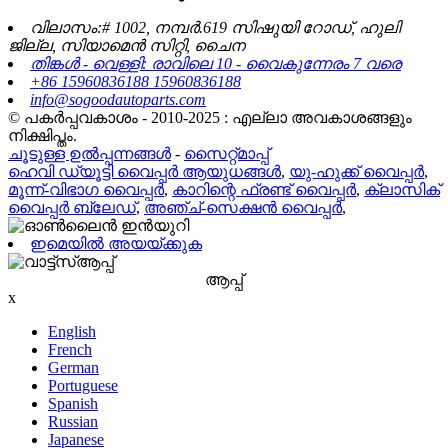
വിലാസം:# 1002, നമ്പർ.619 സിഷുയി റോഡ്, ഹുലി
ജില്ല, സിയാമെൻ സിറ്റി, ചൈന
തിങ്കൾ - വെള്ളി: രാവിലെ 10 - വൈകുന്നേരം 7 വരെ
+86 15960836188 15960836188
info@sogoodautoparts.com
© പകർപ്പവകാശം - 2010-2025 : എല്ലാ അവകാശങ്ങളും
നിക്ഷിപ്തം.
ചൂടുള്ള ഉൽപ്പന്നങ്ങൾ
-
സൈറ്റ്മാപ്പ്
ഹെവി ഡ്യൂട്ടി വൈപ്പർ ആയുധങ്ങൾ
,
യു-ഹുക്ക് വൈപ്പർ
,
മൂന്ന്-വിഭാഗ വൈപ്പർ
,
കാറിന്റെ ഫ്രണ്ട് വൈപ്പർ
,
ക്ലാസിക്
വൈപ്പർ ബ്ലേഡ്
,
അഞ്ച്-സെക്ഷൻ വൈപ്പർ
,
ഇമെയിൽ അയയ്ക്കുക
ആപ്പ്
x
English
French
German
Portuguese
Spanish
Russian
Japanese