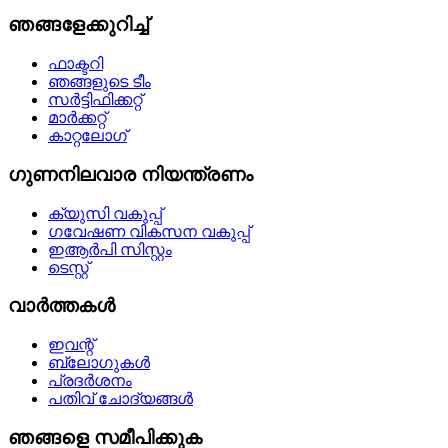
ഞങ്ങളേക്കുറിച്ച്
ഫാക്ടറി
ഞങ്ങളുടെ ടീം
സർട്ടിഫിക്കറ്റ്
മാർക്കറ്റ്
കാറ്റലോഗ്
ഗുണനിലവാര നിയന്ത്രണം
ക്യുസി വകുപ്പ്
ഗവേഷണ വികസന വകുപ്പ്
ഇആർപി സിസ്റ്റം
ടെസ്റ്റ്
വാർത്തകൾ
ഇവന്റ്
ബ്ലോഗുകൾ
പ്രദർശനം
പതിവ് ചോദ്യങ്ങൾ
ഞങ്ങളെ സമീപിക്കുക