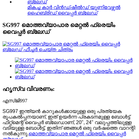
മികച്ച കാർ വിൻഡ്ഷീൽഡ് യൂണിവേഴ്സൽ
ഹൈബ്രിഡ് വൈപ്പർ ബ്ലേഡ്
SG997 മൊത്തവ്യാപാര മെറ്റൽ ഫ്രെയിം
വൈപ്പർ ബ്ലേഡ്
ഹൃസ്വ വിവരണം:
എസ്ജി997
SG997 ഇന്ത്യൻ കാറുകൾക്കായുള്ള ഒരു പ്രത്യേക
രൂപകൽപ്പനയാണ്, ഇത് ഉയർന്ന പ്രകടനമുള്ള ബോൾട്ട്
ഫിറ്റ്മെന്റ് വൈപ്പർ ബ്ലേഡാണ്, 20", 24" വലുപ്പത്തിലുള്ള
വടിയുള്ള ബോൾട്ട്. ഇതിന് ഞങ്ങൾ ഒരു വർഷത്തെ വാറന്റി
നൽകുന്നു.
മൊത്തവ്യാപാര മെറ്റൽ ഫ്രെയിം വൈപ്പർ