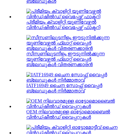
ബ്ലേഡുകൾ
പ്രീമിയം ക്വാളിറ്റി യൂണിവേഴ്സൽ
വിൻഡ്ഷീൽഡ് വൈപ്പേഴ്സ് ഫാക്ടറി
സീസണിലുടനീളം ഈടുനിൽക്കുന്ന
യൂണിവേഴ്സൽ ഫ്ലാറ്റ് വൈപ്പർ
ബ്ലേഡുകൾ വിതരണക്കാരൻ
IATF16949 ചൈന സോഫ്റ്റ് വൈപ്പർ
ബ്ലേഡുകൾ നിർമ്മാതാവ്
OEM നിലവാരമുള്ള ഓട്ടോമൊബൈൽ
വിൻഡ്ഷീൽഡ് വൈപ്പറുകൾ