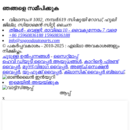
ഞങ്ങളെ സമീപിക്കുക
വിലാസം:# 1002, നമ്പർ.619 സിഷുയി റോഡ്, ഹുലി
ജില്ല, സിയാമെൻ സിറ്റി, ചൈന
തിങ്കൾ - വെള്ളി: രാവിലെ 10 - വൈകുന്നേരം 7 വരെ
+86 15960836188 15960836188
info@sogoodautoparts.com
© പകർപ്പവകാശം - 2010-2025 : എല്ലാ അവകാശങ്ങളും
നിക്ഷിപ്തം.
ചൂടുള്ള ഉൽപ്പന്നങ്ങൾ
-
സൈറ്റ്മാപ്പ്
ഹെവി ഡ്യൂട്ടി വൈപ്പർ ആയുധങ്ങൾ
,
കാറിന്റെ ഫ്രണ്ട്
വൈപ്പർ
,
മൂന്ന്-വിഭാഗ വൈപ്പർ
,
അഞ്ച്-സെക്ഷൻ
വൈപ്പർ
,
യു-ഹുക്ക് വൈപ്പർ
,
ക്ലാസിക് വൈപ്പർ ബ്ലേഡ്
,
ഇമെയിൽ അയയ്ക്കുക
ആപ്പ്
x