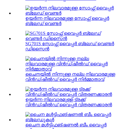
ഉയർന്ന നിലവാരമുള്ള സോഫ്റ്റ് വൈപ്പർ
ബ്ലേഡ് വെണ്ടർ
SG701S സോഫ്റ്റ് വൈപ്പർ ബ്ലേഡ് വെണ്ടർ
ഡിസൈൻ
ചൈനയിൽ നിന്നുള്ള നല്ല നിലവാരമുള്ള
വിൻഡ്ഷീൽഡ് വൈപ്പർ നിർമ്മാതാവ്
ഉയർന്ന നിലവാരമുള്ള ട്രക്ക്
വിൻഡ്ഷീൽഡ് വൈപ്പർ വിതരണക്കാരൻ
ചൈന മൾട്ടിഫങ്ഷണൽ ബീം വൈപ്പർ