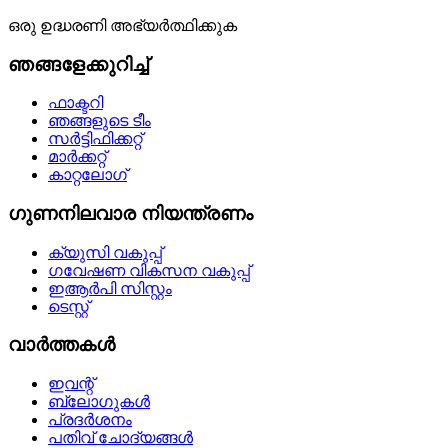
ഒരു ഉദ്ധരണി അഭ്യർത്ഥിക്കുക
ഞങ്ങളേക്കുറിച്ച്
ഫാക്ടറി
ഞങ്ങളുടെ ടീം
സർട്ടിഫിക്കറ്റ്
മാർക്കറ്റ്
കാറ്റലോഗ്
ഗുണനിലവാര നിയന്ത്രണം
ക്യുസി വകുപ്പ്
ഗവേഷണ വികസന വകുപ്പ്
ഇആർപി സിസ്റ്റം
ടെസ്റ്റ്
വാർത്തകൾ
ഇവന്റ്
ബ്ലോഗുകൾ
പ്രദർശനം
പതിവ് ചോദ്യങ്ങൾ