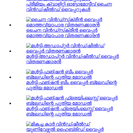
പ്രീമിയം ക്വാളിറ്റി ഓട്ടോമോട്ടീവ് ചൈന
വിൻഡ്ഷീൽഡ് വൈപ്പറുകൾ
ചൈന വിൻഡ്‌സ്‌ക്രീൻ വൈപ്പർ
മൊത്തവ്യാപാര വിതരണക്കാരൻ
മൾട്ടി-അഡാപ്റ്റർ വിൻഡ്ഷീൽഡ് വൈപ്പർ
വിതരണക്കാരൻ
മൾട്ടി-ഫങ്ഷൻ ബീം വൈപ്പർ ബ്ലേഡിന്റെ
പുതിയ മോഡൽ
മൾട്ടി-ഫങ്ഷൻ ഫ്രെയിംലെസ്സ് വൈപ്പർ
ബ്ലേഡിന്റെ പുതിയ മോഡൽ