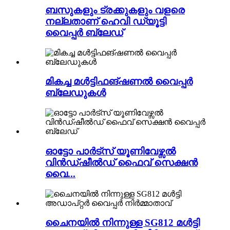
ബസുകളും ട്രക്കുകളും വളരെ
നല്ലതാണ് ഹെവി ഡ്യൂട്ടി
വൈപ്പർ ബ്ലേഡ്
മികച്ച മൾട്ടിഫങ്ഷണൽ വൈപ്പർ
ബ്ലേഡുകൾ
ഓട്ടോ പാർട്സ് യൂണിവേഴ്സൽ
വിൻഡ്ഷീൽഡ് ഫൈവ് സെക്ഷൻ
വൈ...
ചൈനയിൽ നിന്നുള്ള SG812 മൾട്ടി