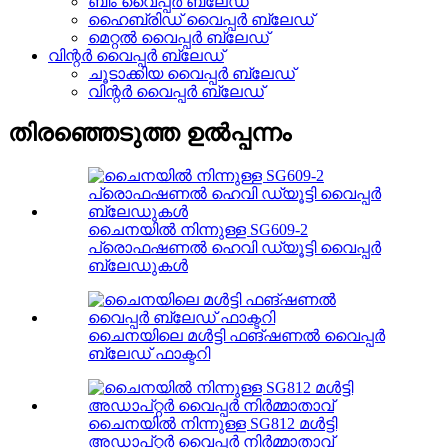
ബീം വൈപ്പർ ബ്ലേഡ്
ഹൈബ്രിഡ് വൈപ്പർ ബ്ലേഡ്
മെറ്റൽ വൈപ്പർ ബ്ലേഡ്
വിന്റർ വൈപ്പർ ബ്ലേഡ്
ചൂടാക്കിയ വൈപ്പർ ബ്ലേഡ്
വിന്റർ വൈപ്പർ ബ്ലേഡ്
തിരഞ്ഞെടുത്ത ഉൽപ്പന്നം
ചൈനയിൽ നിന്നുള്ള SG609-2
പ്രൊഫഷണൽ ഹെവി ഡ്യൂട്ടി വൈപ്പർ
ബ്ലേഡുകൾ
ചൈനയിലെ മൾട്ടി ഫങ്ഷണൽ വൈപ്പർ
ബ്ലേഡ് ഫാക്ടറി
ചൈനയിൽ നിന്നുള്ള SG812 മൾട്ടി
അഡാപ്റ്റർ വൈപ്പർ നിർമ്മാതാവ്