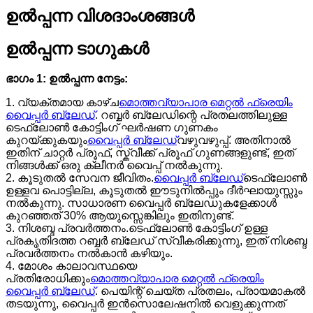
ഉൽപ്പന്ന വിശദാംശങ്ങൾ
ഉൽപ്പന്ന ടാഗുകൾ
ഭാഗം 1: ഉൽപ്പന്ന നേട്ടം:
1. വ്യക്തമായ കാഴ്ച
മൊത്തവ്യാപാര മെറ്റൽ ഫ്രെയിം
വൈപ്പർ ബ്ലേഡ്
. റബ്ബർ ബ്ലേഡിന്റെ പ്രതലത്തിലുള്ള
ടെഫ്ലോൺ കോട്ടിംഗ് ഘർഷണ ഗുണകം
കുറയ്ക്കുകയും
വൈപ്പർ ബ്ലേഡ്
വഴുവഴുപ്പ്. അതിനാൽ
ഇതിന് ചാറ്റർ പ്രൂഫ്, സ്ക്വീക്ക് പ്രൂഫ് ഗുണങ്ങളുണ്ട്, ഇത്
നിങ്ങൾക്ക് ഒരു ക്ലീനർ വൈപ്പ് നൽകുന്നു.
2. കൂടുതൽ സേവന ജീവിതം.
വൈപ്പർ ബ്ലേഡ്
ടെഫ്ലോൺ
ഉള്ളവ പൊട്ടില്ല, കൂടുതൽ ഈടുനിൽപ്പും ദീർഘായുസ്സും
നൽകുന്നു. സാധാരണ വൈപ്പർ ബ്ലേഡുകളേക്കാൾ
കുറഞ്ഞത് 30% ആയുസ്സെങ്കിലും ഇതിനുണ്ട്.
3. നിശബ്ദ പ്രവർത്തനം.ടെഫ്ലോൺ കോട്ടിംഗ് ഉള്ള
പ്രകൃതിദത്ത റബ്ബർ ബ്ലേഡ് സ്വീകരിക്കുന്നു, ഇത് നിശബ്ദ
പ്രവർത്തനം നൽകാൻ കഴിയും.
4. മോശം കാലാവസ്ഥയെ
പ്രതിരോധിക്കും
മൊത്തവ്യാപാര മെറ്റൽ ഫ്രെയിം
വൈപ്പർ ബ്ലേഡ്
. പെയിന്റ് ചെയ്ത പ്രതലം, പ്രായമാകൽ
തടയുന്നു, വൈപ്പർ ഇൻസൊലേഷനിൽ വെളുക്കുന്നത്