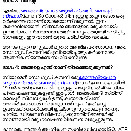
ഭാഗം 3: വാറന്റി
എല്ലാം
മൊത്തവ്യാപാര മെറ്റൽ ഫ്രെയിം വൈപ്പർ
ബ്ലേഡ്
Xiamen So Good-ൽ നിന്നുള്ള ഉൽപ്പന്നങ്ങൾ ഒരു
വർഷത്തെ വാറണ്ടിയോടെയാണ് വരുന്നത്. ഇനം
തകരാറിലായാൽ, നിങ്ങൾക്ക് ഞങ്ങളോട് ഒരു ക്ലെയിം
ഉന്നയിക്കാം. ന്യായമായ തേയ്മാനവും തെറ്റായി ഘടിപ്പിച്ച
ഭാഗങ്ങളും ഈ വാറണ്ടിയുടെ പരിധിയിൽ വരില്ല.
അസംസ്കൃത വസ്തുക്കൾ മുതൽ അന്തിമ പരിശോധന വരെ,
സോ ഗുഡ് കമ്പനിക്ക് എല്ലായ്പ്പോഴും കർശനമായ
ആന്തരിക നിയന്ത്രണ സംവിധാനമുണ്ട്.
ഭാഗം 4: ഞങ്ങളെ എന്തിനാണ് തിരഞ്ഞെടുക്കുന്നത്?
സിയാമെൻ സോ ഗുഡ് കമ്പനി ഒരു
മൊത്തവ്യാപാര
മെറ്റൽ ഫ്രെയിം വൈപ്പർ ബ്ലേഡ്
ഈ വ്യവസായത്തിൽ
19 വർഷത്തിലേറെ പരിചയമുള്ള ഫാക്ടറിയിൽ 40-ലധികം
പ്രൊഫഷണലുകളുണ്ട്. ഇപ്പോൾ, ഞങ്ങൾക്ക് 9 സീരീസ്
വൈപ്പർ ബ്ലേഡുകൾ ഉണ്ട്, കൂടാതെ വിപണി
ആവശ്യകതകൾ നിറവേറ്റുന്നതിനും വ്യത്യസ്ത
ഉപഭോക്താക്കൾക്കായി ഇഷ്‌ടാനുസൃതമാക്കുന്നതിനും
പുതിയ ഡിസൈൻ വികസിപ്പിക്കുന്നതിന് ഞങ്ങൾക്ക്
സ്വന്തമായി ഒരു ഗവേഷണ വികസന വകുപ്പുമുണ്ട്.
കൂടാതെ, ഞങ്ങൾ അംഗീകൃത സ്റ്റാൻഡേർഡായ ISO, IATF