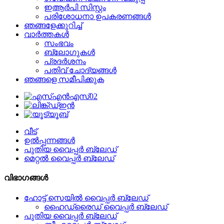
ഇആർപി സിസ്റ്റം
പരിശോധനാ ഉപകരണങ്ങൾ
ഞങ്ങളേക്കുറിച്ച്
വാർത്തകൾ
സംഭവം
ബ്ലോഗുകൾ
പ്രദർശനം
പതിവ് ചോദ്യങ്ങൾ
ഞങ്ങളെ സമീപിക്കുക
വീട്
ഉൽപ്പന്നങ്ങൾ
പുതിയ വൈപ്പർ ബ്ലേഡ്
മെറ്റൽ വൈപ്പർ ബ്ലേഡ്
വിഭാഗങ്ങൾ
ഹോട്ട് സെയിൽ വൈപ്പർ ബ്ലേഡ്
ഹൈഡ്രൈഡ് വൈപ്പർ ബ്ലേഡ്
പുതിയ വൈപ്പർ ബ്ലേഡ്