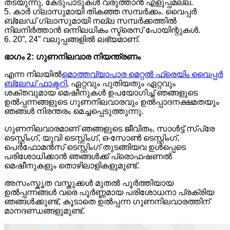
തടയുന്നു, കേടുപാടുകൾ വരുത്താൻ എളുപ്പമല്ല.
5. കാർ ഗ്ലാസുമായി തികഞ്ഞ സമ്പർക്കം. വൈപ്പർ
ബ്ലേഡ് ഗ്ലാസുമായി നല്ല സമ്പർക്കത്തിൽ
നിലനിർത്താൻ ഒന്നിലധികം സ്ട്രെസ് പോയിന്റുകൾ.
6. 20”, 24” വലുപ്പങ്ങളിൽ ലഭ്യമാണ്.
ഭാഗം 2: ഗുണനിലവാര നിയന്ത്രണം
എന്ന നിലയിൽ
മൊത്തവ്യാപാര മെറ്റൽ ഫ്രെയിം വൈപ്പർ
ബ്ലേഡ് ഫാക്ടറി
, ഏറ്റവും പുതിയതും ഏറ്റവും
ശക്തവുമായ മെഷീനുകൾ ഉപയോഗിച്ച് ഞങ്ങളുടെ
ഉൽപ്പന്നങ്ങളുടെ ഗുണനിലവാരവും ഉൽപ്പാദനക്ഷമതയും
ഞങ്ങൾ നിരന്തരം മെച്ചപ്പെടുത്തുന്നു.
ഗുണനിലവാരമാണ് ഞങ്ങളുടെ ജീവിതം, സാൾട്ട് സ്പ്രേ
ടെസ്റ്റിംഗ്, യുവി ടെസ്റ്റിംഗ്, ഒ-സോൺ ടെസ്റ്റിംഗ്,
പെർഫോമൻസ് ടെസ്റ്റിംഗ് തുടങ്ങിയവ ഉൾപ്പെടെ
പരിശോധിക്കാൻ ഞങ്ങൾക്ക് പ്രൊഫഷണൽ
മെഷീനുകളും തൊഴിലാളികളുമുണ്ട്.
അസംസ്കൃത വസ്തുക്കൾ മുതൽ പൂർത്തിയായ
ഉൽപ്പന്നങ്ങൾ വരെ പൂർണ്ണമായ പരിശോധനാ പ്രക്രിയ
ഞങ്ങൾക്കുണ്ട്, കൂടാതെ ഉൽപ്പന്ന ഗുണനിലവാരത്തിന്
മാനദണ്ഡങ്ങളുമുണ്ട്.