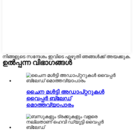
നിങ്ങളുടെ സന്ദേശം ഇവിടെ എഴുതി ഞങ്ങൾക്ക് അയക്കുക.
ഉൽപ്പന്ന വിഭാഗങ്ങൾ
ചൈന മൾട്ടി അഡാപ്റ്ററുകൾ
വൈപ്പർ ബ്ലേഡ്
മൊത്തവ്യാപാരം