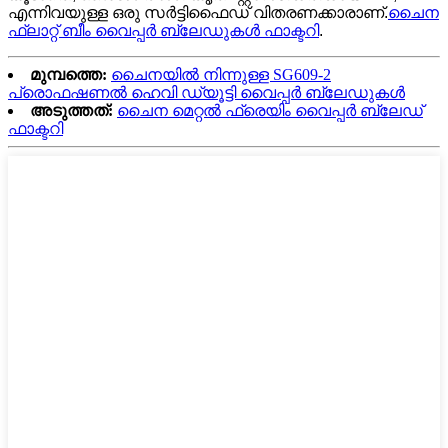
എന്നിവയുള്ള ഒരു സർട്ടിഫൈഡ് വിതരണക്കാരാണ്.
ചൈന
ഫ്ലാറ്റ് ബീം വൈപ്പർ ബ്ലേഡുകൾ ഫാക്ടറി
.
മുമ്പത്തെ:
ചൈനയിൽ നിന്നുള്ള SG609-2
പ്രൊഫഷണൽ ഹെവി ഡ്യൂട്ടി വൈപ്പർ ബ്ലേഡുകൾ
അടുത്തത്:
ചൈന മെറ്റൽ ഫ്രെയിം വൈപ്പർ ബ്ലേഡ്
ഫാക്ടറി