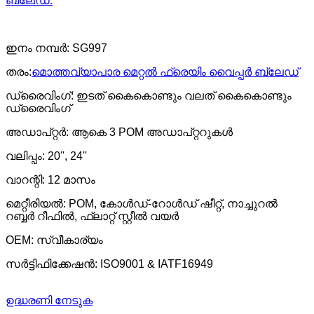
ബ്ലേഡ്.
ഇനം നമ്പർ: SG997
തരം:
മൊത്തവ്യാപാര മെറ്റൽ ഫ്രെയിം വൈപ്പർ ബ്ലേഡ്
ഡ്രൈവിംഗ്: ഇടത് കൈകൊണ്ടും വലത് കൈകൊണ്ടും
ഡ്രൈവിംഗ്
അഡാപ്റ്റർ: ആകെ 3 POM അഡാപ്റ്ററുകൾ
വലിപ്പം: 20'', 24''
വാറന്റി: 12 മാസം
മെറ്റീരിയൽ: POM, കോൾഡ്-റോൾഡ് ഷീറ്റ്, നാച്ചുറൽ
റബ്ബർ റീഫിൽ, ഫ്ലാറ്റ് സ്റ്റീൽ വയർ
OEM: സ്വീകാര്യം
സർട്ടിഫിക്കേഷൻ: ISO9001 & IATF16949
ഉദ്ധരണി നേടുക