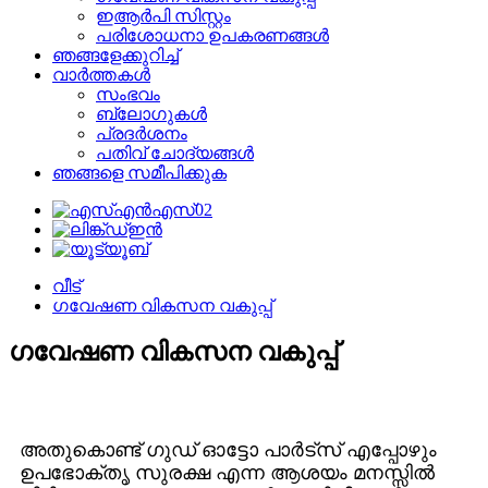
ഇആർപി സിസ്റ്റം
പരിശോധനാ ഉപകരണങ്ങൾ
ഞങ്ങളേക്കുറിച്ച്
വാർത്തകൾ
സംഭവം
ബ്ലോഗുകൾ
പ്രദർശനം
പതിവ് ചോദ്യങ്ങൾ
ഞങ്ങളെ സമീപിക്കുക
വീട്
ഗവേഷണ വികസന വകുപ്പ്
ഗവേഷണ വികസന വകുപ്പ്
അതുകൊണ്ട് ഗുഡ് ഓട്ടോ പാർട്‌സ് എപ്പോഴും
ഉപഭോക്തൃ സുരക്ഷ എന്ന ആശയം മനസ്സിൽ