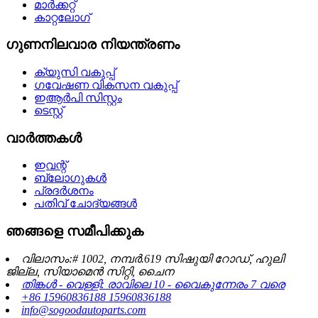
മാർക്കറ്റ്
കാറ്റലോഗ്
ഗുണനിലവാര നിയന്ത്രണം
ക്യുസി വകുപ്പ്
ഗവേഷണ വികസന വകുപ്പ്
ഇആർപി സിസ്റ്റം
ടെസ്റ്റ്
വാർത്തകൾ
ഇവന്റ്
ബ്ലോഗുകൾ
പ്രദർശനം
പതിവ് ചോദ്യങ്ങൾ
ഞങ്ങളെ സമീപിക്കുക
വിലാസം:# 1002, നമ്പർ.619 സിഷുയി റോഡ്, ഹുലി
ജില്ല, സിയാമെൻ സിറ്റി, ചൈന
തിങ്കൾ - വെള്ളി: രാവിലെ 10 - വൈകുന്നേരം 7 വരെ
+86 15960836188 15960836188
info@sogoodautoparts.com