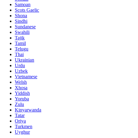
Samoan
Scots Gaelic
Shona
Sindhi
Sundanese
Swahili
Tajik
Tamil
Telugu
Thai
Ukrainian
Urdu
Uzbek
Vietnamese
Welsh
Xhosa
Yiddish
Yoruba
Zulu
Kinyarwanda
Tatar
Oriya
Turkmen
Uyghur