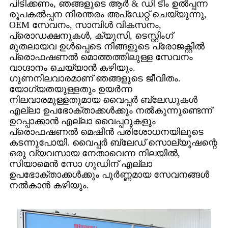
പിടിക്കണം, ഞങ്ങളുടെ ആർ & ഡി ടീം ഉൽപ്പന്ന
രൂപകൽപ്പന നിരന്തരം അപ്‌ഡേറ്റ് ചെയ്യുന്നു,
OEM സേവനം, സാമ്പിൾ വികസനം,
പ്രൊഡക്ഷനുകൾ, ക്യുസി, ടെസ്റ്റിംഗ്
മുതലായവ ഉൾപ്പെടെ നിങ്ങളുടെ പ്രോജക്റ്റിൽ
പ്രൊഫഷണൽ മൊത്തത്തിലുള്ള സേവനം
വാഗ്ദാനം ചെയ്യാൻ കഴിയും.
ഗുണനിലവാരമാണ് ഞങ്ങളുടെ ജീവിതം.
യോഗ്യതയുള്ളതും ഉയർന്ന
നിലവാരമുള്ളതുമായ വൈപ്പർ ബ്ലേഡുകൾ
എല്ലാ ഉപഭോക്താക്കൾക്കും നൽകുന്നുണ്ടെന്ന്
ഉറപ്പാക്കാൻ എല്ലാ വൈപ്പറുകളും
പ്രൊഫഷണൽ മെഷീൻ പരിശോധനയിലൂടെ
കടന്നുപോയി. വൈപ്പർ ബ്ലേഡ് സൊല്യൂഷന്റെ
ഒരു വ്യവസായ നേതാവെന്ന നിലയിൽ,
സിയാമെൻ സോ ഗുഡിന് എല്ലാ
ഉപഭോക്താക്കൾക്കും പൂർണ്ണമായ സേവനങ്ങൾ
നൽകാൻ കഴിയും.