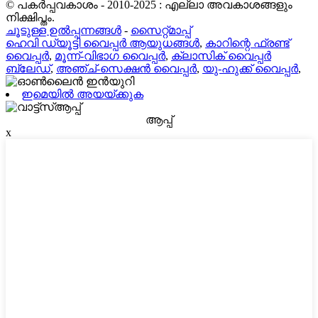
© പകർപ്പവകാശം - 2010-2025 : എല്ലാ അവകാശങ്ങളും
നിക്ഷിപ്തം.
ചൂടുള്ള ഉൽപ്പന്നങ്ങൾ
-
സൈറ്റ്മാപ്പ്
ഹെവി ഡ്യൂട്ടി വൈപ്പർ ആയുധങ്ങൾ
,
കാറിന്റെ ഫ്രണ്ട്
വൈപ്പർ
,
മൂന്ന്-വിഭാഗ വൈപ്പർ
,
ക്ലാസിക് വൈപ്പർ
ബ്ലേഡ്
,
അഞ്ച്-സെക്ഷൻ വൈപ്പർ
,
യു-ഹുക്ക് വൈപ്പർ
,
ഇമെയിൽ അയയ്ക്കുക
ആപ്പ്
x