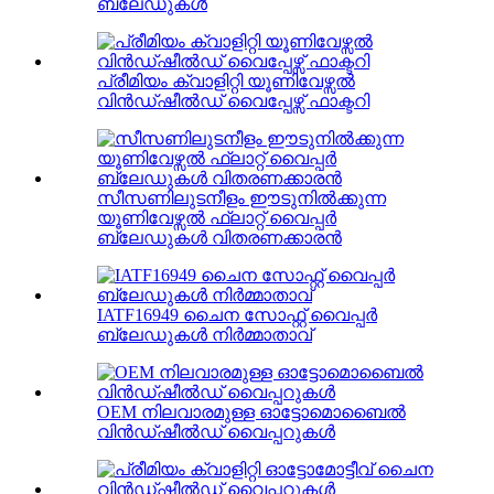
ബ്ലേഡുകൾ
പ്രീമിയം ക്വാളിറ്റി യൂണിവേഴ്സൽ
വിൻഡ്ഷീൽഡ് വൈപ്പേഴ്സ് ഫാക്ടറി
സീസണിലുടനീളം ഈടുനിൽക്കുന്ന
യൂണിവേഴ്സൽ ഫ്ലാറ്റ് വൈപ്പർ
ബ്ലേഡുകൾ വിതരണക്കാരൻ
IATF16949 ചൈന സോഫ്റ്റ് വൈപ്പർ
ബ്ലേഡുകൾ നിർമ്മാതാവ്
OEM നിലവാരമുള്ള ഓട്ടോമൊബൈൽ
വിൻഡ്ഷീൽഡ് വൈപ്പറുകൾ