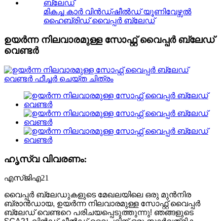
മികച്ച കാർ വിൻഡ്ഷീൽഡ് യൂണിവേഴ്സൽ
ഹൈബ്രിഡ് വൈപ്പർ ബ്ലേഡ്
ഉയർന്ന നിലവാരമുള്ള സോഫ്റ്റ് വൈപ്പർ ബ്ലേഡ്
വെണ്ടർ
ഹൃസ്വ വിവരണം:
എസ്‌ജി‌എ21
വൈപ്പർ ബ്ലേഡുകളുടെ മേഖലയിലെ ഒരു മുൻനിര
ബ്രാൻഡായ, ഉയർന്ന നിലവാരമുള്ള സോഫ്റ്റ് വൈപ്പർ
ബ്ലേഡ് വെണ്ടറെ പരിചയപ്പെടുത്തുന്നു! ഞങ്ങളുടെ