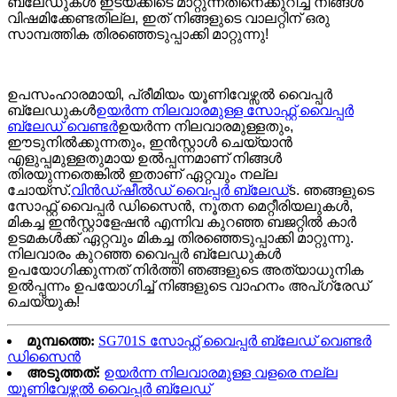
ബ്ലേഡുകൾ ഇടയ്ക്കിടെ മാറ്റുന്നതിനെക്കുറിച്ച് നിങ്ങൾ
വിഷമിക്കേണ്ടതില്ല, ഇത് നിങ്ങളുടെ വാലറ്റിന് ഒരു
സാമ്പത്തിക തിരഞ്ഞെടുപ്പാക്കി മാറ്റുന്നു!
ഉപസംഹാരമായി, പ്രീമിയം യൂണിവേഴ്സൽ വൈപ്പർ
ബ്ലേഡുകൾ
ഉയർന്ന നിലവാരമുള്ള സോഫ്റ്റ് വൈപ്പർ
ബ്ലേഡ് വെണ്ടർ
ഉയർന്ന നിലവാരമുള്ളതും,
ഈടുനിൽക്കുന്നതും, ഇൻസ്റ്റാൾ ചെയ്യാൻ
എളുപ്പമുള്ളതുമായ ഉൽപ്പന്നമാണ് നിങ്ങൾ
തിരയുന്നതെങ്കിൽ ഇതാണ് ഏറ്റവും നല്ല
ചോയ്സ്.
വിൻഡ്ഷീൽഡ് വൈപ്പർ ബ്ലേഡ്
s. ഞങ്ങളുടെ
സോഫ്റ്റ് വൈപ്പർ ഡിസൈൻ, നൂതന മെറ്റീരിയലുകൾ,
മികച്ച ഇൻസ്റ്റാളേഷൻ എന്നിവ കുറഞ്ഞ ബജറ്റിൽ കാർ
ഉടമകൾക്ക് ഏറ്റവും മികച്ച തിരഞ്ഞെടുപ്പാക്കി മാറ്റുന്നു.
നിലവാരം കുറഞ്ഞ വൈപ്പർ ബ്ലേഡുകൾ
ഉപയോഗിക്കുന്നത് നിർത്തി ഞങ്ങളുടെ അത്യാധുനിക
ഉൽപ്പന്നം ഉപയോഗിച്ച് നിങ്ങളുടെ വാഹനം അപ്‌ഗ്രേഡ്
ചെയ്യുക!
മുമ്പത്തെ:
SG701S സോഫ്റ്റ് വൈപ്പർ ബ്ലേഡ് വെണ്ടർ
ഡിസൈൻ
അടുത്തത്:
ഉയർന്ന നിലവാരമുള്ള വളരെ നല്ല
യൂണിവേഴ്സൽ വൈപ്പർ ബ്ലേഡ്