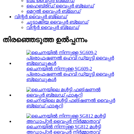
ബീം വൈപ്പർ ബ്ലേഡ്
ഹൈബ്രിഡ് വൈപ്പർ ബ്ലേഡ്
മെറ്റൽ വൈപ്പർ ബ്ലേഡ്
വിന്റർ വൈപ്പർ ബ്ലേഡ്
ചൂടാക്കിയ വൈപ്പർ ബ്ലേഡ്
വിന്റർ വൈപ്പർ ബ്ലേഡ്
തിരഞ്ഞെടുത്ത ഉൽപ്പന്നം
ചൈനയിൽ നിന്നുള്ള SG609-2
പ്രൊഫഷണൽ ഹെവി ഡ്യൂട്ടി വൈപ്പർ
ബ്ലേഡുകൾ
ചൈനയിലെ മൾട്ടി ഫങ്ഷണൽ വൈപ്പർ
ബ്ലേഡ് ഫാക്ടറി
ചൈനയിൽ നിന്നുള്ള SG812 മൾട്ടി
അഡാപ്റ്റർ വൈപ്പർ നിർമ്മാതാവ്