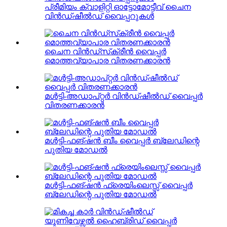
പ്രീമിയം ക്വാളിറ്റി ഓട്ടോമോട്ടീവ് ചൈന
വിൻഡ്ഷീൽഡ് വൈപ്പറുകൾ
ചൈന വിൻഡ്‌സ്‌ക്രീൻ വൈപ്പർ
മൊത്തവ്യാപാര വിതരണക്കാരൻ
മൾട്ടി-അഡാപ്റ്റർ വിൻഡ്ഷീൽഡ് വൈപ്പർ
വിതരണക്കാരൻ
മൾട്ടി-ഫങ്ഷൻ ബീം വൈപ്പർ ബ്ലേഡിന്റെ
പുതിയ മോഡൽ
മൾട്ടി-ഫങ്ഷൻ ഫ്രെയിംലെസ്സ് വൈപ്പർ
ബ്ലേഡിന്റെ പുതിയ മോഡൽ