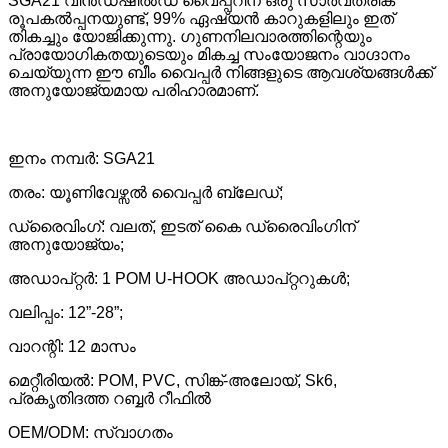
SGA21 വിൻഡ്ഷീൽഡ് വൈപ്പറിന് ഒരു സാർവത്രിക
രൂപകൽപ്പനയുണ്ട്, 99% ഏഷ്യൻ കാറുകളിലും ഇത്
തികച്ചും യോജിക്കുന്നു. ഗുണനിലവാരത്തിന്റെയും
പ്രായോഗികതയുടെയും മികച്ച സംയോജനം വാഗ്ദാനം
ചെയ്യുന്ന ഈ ബീം വൈപ്പർ നിങ്ങളുടെ ആവശ്യങ്ങൾക്ക്
അനുയോജ്യമായ പരിഹാരമാണ്.
ഇനം നമ്പർ: SGA21
തരം: യൂണിവേഴ്സൽ വൈപ്പർ ബ്ലേഡ്;
ഡ്രൈവിംഗ്: വലത്, ഇടത് കൈ ഡ്രൈവിംഗിന്
അനുയോജ്യം;
അഡാപ്റ്റർ: 1 POM U-HOOK അഡാപ്റ്ററുകൾ;
വലിപ്പം: 12”-28”;
വാറന്റി: 12 മാസം
മെറ്റീരിയൽ: POM, PVC, സിങ്ക്-അലോയ്, Sk6,
പ്രകൃതിദത്ത റബ്ബർ റീഫിൽ
OEM/ODM: സ്വാഗതം