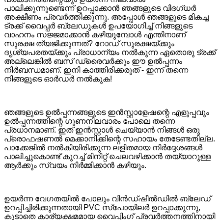
പാലിക്കുന്നുണ്ടെന്ന് ഉറപ്പാക്കാൻ ഞങ്ങളുടെ വിദഗ്ധർ
അക്ഷീണം പ്രവർത്തിക്കുന്നു. അപ്പോൾ ഞങ്ങളുടെ മികച്ച
ട്രക്ക് വൈപ്പർ ബ്ലേഡുകൾ ഉപയോഗിച്ച് നിങ്ങളുടെ
വാഹനം സജ്ജമാക്കാൻ കഴിയുമ്പോൾ എന്തിനാണ്
സുരക്ഷ ത്യജിക്കുന്നത്? റോഡ് സുരക്ഷയ്ക്കും
ദൃശ്യപരതയ്ക്കും പ്രാധാന്യം നൽകുന്ന ഏതൊരു ട്രക്ക്
അല്ലെങ്കിൽ ബസ് ഡ്രൈവർക്കും ഈ ഉൽപ്പന്നം
നിർബന്ധമാണ്. ഇനി കാത്തിരിക്കരുത് - ഇന്ന് തന്നെ
നിങ്ങളുടെ ഓർഡർ നൽകുക!
ഞങ്ങളുടെ ഉൽപ്പന്നങ്ങളുടെ ഇൻസ്റ്റാളേഷന്റെ എളുപ്പവും
ഉൽപ്പന്നത്തിന്റെ ഗുണനിലവാരം പോലെ തന്നെ
പ്രധാനമാണ്. ഇത് ഇൻസ്റ്റാൾ ചെയ്യാൻ നിങ്ങൾ ഒരു
പ്രൊഫഷണൽ മെക്കാനിക്കിന്റെ സഹായം തേടേണ്ടതില്ല.
പാക്കേജിൽ നൽകിയിരിക്കുന്ന ലളിതമായ നിർദ്ദേശങ്ങൾ
പാലിച്ചുകൊണ്ട് കുറച്ച് മിനിറ്റ് ചെലവഴിക്കാൻ തയ്യാറുള്ള
ആർക്കും സ്വയം നിർമ്മിക്കാൻ കഴിയും.
ഉയർന്ന വേഗതയിൽ പോലും വിൻഡ്‌ഷീൽഡിൽ ബ്ലേഡ്
ഉറപ്പിച്ചിരിക്കുന്നതായി PVC സ്‌പോയിലർ ഉറപ്പാക്കുന്നു,
കൂടാതെ കാര്യക്ഷമമായ വൈപ്പിംഗ് പ്രവർത്തനത്തിനായി