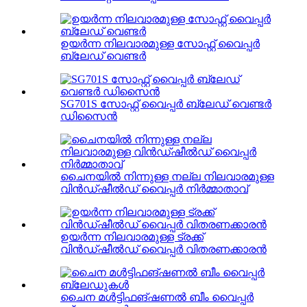
ഉയർന്ന നിലവാരമുള്ള സോഫ്റ്റ് വൈപ്പർ
ബ്ലേഡ് വെണ്ടർ
SG701S സോഫ്റ്റ് വൈപ്പർ ബ്ലേഡ് വെണ്ടർ
ഡിസൈൻ
ചൈനയിൽ നിന്നുള്ള നല്ല നിലവാരമുള്ള
വിൻഡ്ഷീൽഡ് വൈപ്പർ നിർമ്മാതാവ്
ഉയർന്ന നിലവാരമുള്ള ട്രക്ക്
വിൻഡ്ഷീൽഡ് വൈപ്പർ വിതരണക്കാരൻ
ചൈന മൾട്ടിഫങ്ഷണൽ ബീം വൈപ്പർ