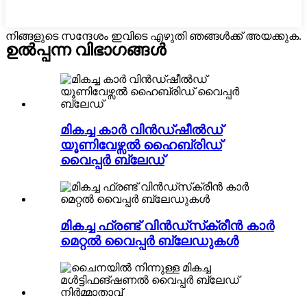
നിങ്ങളുടെ സന്ദേശം ഇവിടെ എഴുതി ഞങ്ങൾക്ക് അയക്കുക.
ഉൽപ്പന്ന വിഭാഗങ്ങൾ
മികച്ച കാർ വിൻഡ്ഷീൽഡ്
യൂണിവേഴ്സൽ ഹൈബ്രിഡ്
വൈപ്പർ ബ്ലേഡ്
മികച്ച ഫ്രണ്ട് വിൻഡ്‌സ്‌ക്രീൻ കാർ
മെറ്റൽ വൈപ്പർ ബ്ലേഡുകൾ