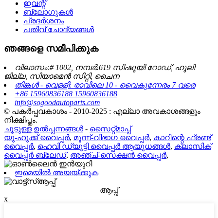
ഇവന്റ്
ബ്ലോഗുകൾ
പ്രദർശനം
പതിവ് ചോദ്യങ്ങൾ
ഞങ്ങളെ സമീപിക്കുക
വിലാസം:# 1002, നമ്പർ.619 സിഷുയി റോഡ്, ഹുലി
ജില്ല, സിയാമെൻ സിറ്റി, ചൈന
തിങ്കൾ - വെള്ളി: രാവിലെ 10 - വൈകുന്നേരം 7 വരെ
+86 15960836188 15960836188
info@sogoodautoparts.com
© പകർപ്പവകാശം - 2010-2025 : എല്ലാ അവകാശങ്ങളും
നിക്ഷിപ്തം.
ചൂടുള്ള ഉൽപ്പന്നങ്ങൾ
-
സൈറ്റ്മാപ്പ്
യു-ഹുക്ക് വൈപ്പർ
,
മൂന്ന്-വിഭാഗ വൈപ്പർ
,
കാറിന്റെ ഫ്രണ്ട്
വൈപ്പർ
,
ഹെവി ഡ്യൂട്ടി വൈപ്പർ ആയുധങ്ങൾ
,
ക്ലാസിക്
വൈപ്പർ ബ്ലേഡ്
,
അഞ്ച്-സെക്ഷൻ വൈപ്പർ
,
ഇമെയിൽ അയയ്ക്കുക
ആപ്പ്
x