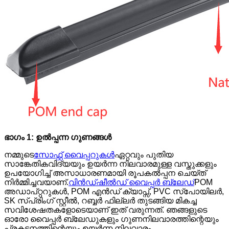
ഭാഗം 1: ഉൽപ്പന്ന ഗുണങ്ങൾ
നമ്മുടെ
സോഫ്റ്റ് വൈപ്പറുകൾ
ഏറ്റവും പുതിയ
സാങ്കേതികവിദ്യയും ഉയർന്ന നിലവാരമുള്ള വസ്തുക്കളും
ഉപയോഗിച്ച് അസാധാരണമായി രൂപകൽപ്പന ചെയ്‌ത്
നിർമ്മിച്ചവയാണ്.
വിൻഡ്ഷീൽഡ് വൈപ്പർ ബ്ലേഡ്
POM
അഡാപ്റ്ററുകൾ, POM എൻഡ് ക്യാപ്സ്, PVC സ്‌പോയിലർ,
SK സ്പ്രിംഗ് സ്റ്റീൽ, റബ്ബർ ഫില്ലർ തുടങ്ങിയ മികച്ച
സവിശേഷതകളോടെയാണ് ഇത് വരുന്നത്. ഞങ്ങളുടെ
ഓരോ വൈപ്പർ ബ്ലേഡുകളും ഗുണനിലവാരത്തിന്റെയും
പ്രകടനത്തിന്റെയും ഉയർന്ന നിലവാരം