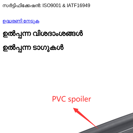
സർട്ടിഫിക്കേഷൻ: ISO9001 & IATF16949
ഉദ്ധരണി നേടുക
ഉൽപ്പന്ന വിശദാംശങ്ങൾ
ഉൽപ്പന്ന ടാഗുകൾ