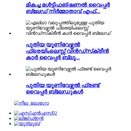
മികച്ച മൾട്ടിഫങ്ഷണൽ വൈപ്പർ
ബ്ലേഡ് നിർമ്മാതാവ് എഫ്...
പുതിയ യൂണിവേഴ്സൽ
ഫ്രെയിംലെസ്സ് വിൻഡ്‌സ്‌ക്രീൻ
കാർ വൈപ്പർ ബ്ലൂ...
പുതിയ യൂണിവേഴ്സൽ ഫ്രണ്ട്
വൈപ്പർ ബ്ലേഡുകൾ