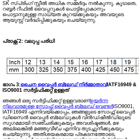
SK സ്പ്രിംഗ് സ്റ്റീൽ അധിക സമ്മർദ്ദം നൽകുന്നു. കൂടാതെ,
റബ്ബർ റീഫിൽ വൈപ്പറുകൾ പൊട്ടിപ്പോകാനും
പൊട്ടാനുമുള്ള സാധ്യത കുറയ്ക്കുകയും അവയുടെ
ആയുസ്സ് വർദ്ധിപ്പിക്കുകയും ചെയ്യുന്നു.
പ്രാക്റ്റ് 2: വലുപ്പ പരിധി
ഭാഗം 3:
ചൈന വൈപ്പർ ബ്ലേഡ് നിർമ്മാതാവ്
IATF16949 &
ISO9001 സർട്ടിഫിക്കറ്റ് ഉള്ളത്
ഞങ്ങൾ ഒരു സർട്ടിഫിക്കറ്റ് ഉള്ളവരാണ്
ഉയർന്ന
നിലവാരമുള്ള സോഫ്റ്റ് വൈപ്പർ ബ്ലേഡ് വെണ്ടർ
ISO9001,
IATF16949 എന്നിവയ്‌ക്കൊപ്പം, ഞങ്ങളുടെ സോഫ്റ്റ് വൈപ്പർ
ഡിസൈൻ വൈപ്പർ ബ്ലേഡുകൾ വിൻഡ്‌ഷീൽഡിലൂടെ
സുഗമമായി സഞ്ചരിക്കുകയും അവശിഷ്ടങ്ങൾ, മഴ
അല്ലെങ്കിൽ മഞ്ഞുവീഴ്ച എന്നിവ തുടച്ചുനീക്കുകയും
ചെയ്യുന്നു. അതിശയകരമായ പ്രകടനത്തോടെ,