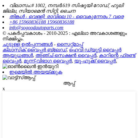
വിലാസം:# 1002, നമ്പർ.619 സിഷുയി റോഡ്, ഹുലി
ജില്ല, സിയാമെൻ സിറ്റി, ചൈന
തിങ്കൾ - വെള്ളി: രാവിലെ 10 - വൈകുന്നേരം 7 വരെ
+86 15960836188 15960836188
info@sogoodautoparts.com
© പകർപ്പവകാശം - 2010-2025 : എല്ലാ അവകാശങ്ങളും
നിക്ഷിപ്തം.
ചൂടുള്ള ഉൽപ്പന്നങ്ങൾ
-
സൈറ്റ്മാപ്പ്
ക്ലാസിക് വൈപ്പർ ബ്ലേഡ്
,
ഹെവി ഡ്യൂട്ടി വൈപ്പർ
ആയുധങ്ങൾ
,
അഞ്ച്-സെക്ഷൻ വൈപ്പർ
,
കാറിന്റെ ഫ്രണ്ട്
വൈപ്പർ
,
മൂന്ന്-വിഭാഗ വൈപ്പർ
,
യു-ഹുക്ക് വൈപ്പർ
,
ഇമെയിൽ അയയ്ക്കുക
ആപ്പ്
x