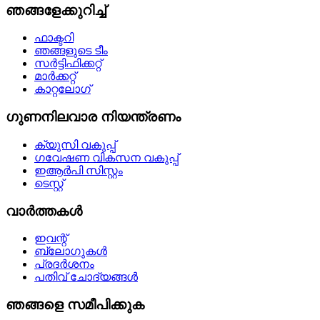
ഞങ്ങളേക്കുറിച്ച്
ഫാക്ടറി
ഞങ്ങളുടെ ടീം
സർട്ടിഫിക്കറ്റ്
മാർക്കറ്റ്
കാറ്റലോഗ്
ഗുണനിലവാര നിയന്ത്രണം
ക്യുസി വകുപ്പ്
ഗവേഷണ വികസന വകുപ്പ്
ഇആർപി സിസ്റ്റം
ടെസ്റ്റ്
വാർത്തകൾ
ഇവന്റ്
ബ്ലോഗുകൾ
പ്രദർശനം
പതിവ് ചോദ്യങ്ങൾ
ഞങ്ങളെ സമീപിക്കുക