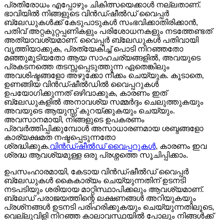
പ്രതിരോധം എപ്പോഴും ചികിത്സയെക്കാൾ നല്ലതാണ്.
ഭാവിയിൽ നിങ്ങളുടെ വിൻഡ്‌ഷീൽഡ് വൈപ്പർ
ബ്ലേഡുകൾക്ക് കേടുപാടുകൾ സംഭവിക്കാതിരിക്കാൻ,
പതിവ് അറ്റകുറ്റപ്പണികളും പരിശോധനകളും നടത്തേണ്ടത്
അത്യാവശ്യമാണ്. വൈപ്പർ ബ്ലേഡുകൾ പതിവായി
വൃത്തിയാക്കുക, പ്രത്യേകിച്ച് പൊടി നിറഞ്ഞതോ
മഞ്ഞുമൂടിയതോ ആയ സാഹചര്യങ്ങളിൽ, അവയുടെ
പ്രകടനത്തെ തടസ്സപ്പെടുത്തുന്ന ഏതെങ്കിലും
അവശിഷ്ടങ്ങളോ അഴുക്കോ നീക്കം ചെയ്യുക. കൂടാതെ,
ഉണങ്ങിയ വിൻഡ്‌ഷീൽഡിൽ വൈപ്പറുകൾ
ഉപയോഗിക്കുന്നത് ഒഴിവാക്കുക, കാരണം ഇത്
ബ്ലേഡുകളിൽ അനാവശ്യ സമ്മർദ്ദം ചെലുത്തുകയും
അവയുടെ ആയുസ്സ് കുറയ്ക്കുകയും ചെയ്യും.
അവസാനമായി, നിങ്ങളുടെ ഉപകരണം
പ്രവർത്തിപ്പിക്കുമ്പോൾ അസാധാരണമായ ശബ്ദങ്ങളോ
കാര്യക്ഷമത നഷ്ടപ്പെടുന്നതോ
ശ്രദ്ധിക്കുക.
വിൻഡ്ഷീൽഡ് വൈപ്പറുകൾ
, കാരണം ഇവ
ശ്രദ്ധ ആവശ്യമുള്ള ഒരു പ്രശ്നത്തെ സൂചിപ്പിക്കാം.
ഉപസംഹാരമായി, കേടായ വിൻഡ്‌ഷീൽഡ് വൈപ്പർ
ബ്ലേഡുകൾ കൈകാര്യം ചെയ്യുന്നതിന് ഉടനടി
നടപടിയും ശരിയായ മാറ്റിസ്ഥാപിക്കലും ആവശ്യമാണ്.
ബ്ലേഡ് പരാജയത്തിന്റെ ലക്ഷണങ്ങൾ അറിയുകയും
പ്രശ്‌നങ്ങൾ ഉടനടി പരിഹരിക്കുകയും ചെയ്യുന്നതിലൂടെ,
വെല്ലുവിളി നിറഞ്ഞ കാലാവസ്ഥയിൽ പോലും നിങ്ങൾക്ക്