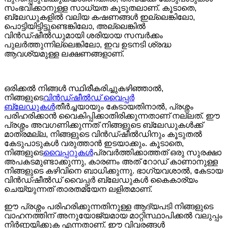
സംഭവിക്കാനുള്ള സാധ്യത കൂടുതലാണ്. കൂടാതെ,
ബ്ലേഡുകളിൽ വലിയ കഷണങ്ങൾ ഇല്ലെങ്കിലോ,
പൊട്ടിയിട്ടിട്ടുണ്ടെങ്കിലോ, അല്ലെങ്കിൽ
വിൻഡ്‌ഷീൽഡുമായി ശരിയായ സമ്പർക്കം
പുലർത്തുന്നില്ലെങ്കിലോ, ഇവ ഉടനടി ശ്രദ്ധ
ആവശ്യമുള്ള ലക്ഷണങ്ങളാണ്.
ഒരിക്കൽ നിങ്ങൾ സ്ഥിരീകരിച്ചുകഴിഞ്ഞാൽ,
നിങ്ങളുടെ
വിൻഡ്ഷീൽഡ് വൈപ്പർ
ബ്ലേഡുകൾ
തീർച്ചയായും കേടായതിനാൽ, പ്രശ്നം
പരിഹരിക്കാൻ വൈകിപ്പിക്കാതിരിക്കുന്നതാണ് നല്ലത്. ഈ
പ്രശ്നം അവഗണിക്കുന്നത് നിങ്ങളുടെ ബ്ലേഡുകൾക്ക്
മാത്രമല്ല, നിങ്ങളുടെ വിൻഡ്‌ഷീൽഡിനും കൂടുതൽ
കേടുപാടുകൾ വരുത്താൻ ഇടയാക്കും. കൂടാതെ,
നിങ്ങളുടെ
വൈപ്പറുകൾ
പ്രവർത്തിക്കാത്തത് ഒരു സുരക്ഷാ
അപകടമുണ്ടാക്കുന്നു, കാരണം അത് റോഡ് കാണാനുള്ള
നിങ്ങളുടെ കഴിവിനെ ബാധിക്കുന്നു. ഭാഗ്യവശാൽ, കേടായ
വിൻഡ്ഷീൽഡ് വൈപ്പർ ബ്ലേഡുകൾ കൈകാര്യം
ചെയ്യുന്നത് താരതമ്യേന ലളിതമാണ്.
ഈ പ്രശ്നം പരിഹരിക്കുന്നതിനുള്ള ആദ്യപടി നിങ്ങളുടെ
വാഹനത്തിന് അനുയോജ്യമായ മാറ്റിസ്ഥാപിക്കൽ വലുപ്പം
നിർണ്ണയിക്കുക എന്നതാണ്. ഈ വിവരങ്ങൾ