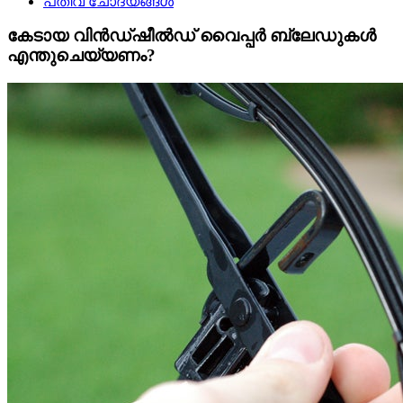
പതിവ് ചോദ്യങ്ങൾ
കേടായ വിൻഡ്‌ഷീൽഡ് വൈപ്പർ ബ്ലേഡുകൾ
എന്തുചെയ്യണം?