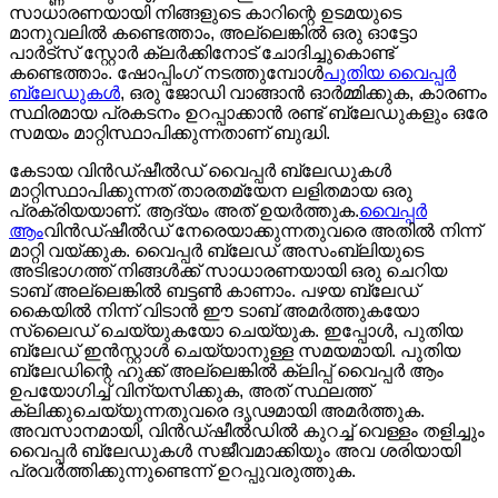
സാധാരണയായി നിങ്ങളുടെ കാറിന്റെ ഉടമയുടെ
മാനുവലിൽ കണ്ടെത്താം, അല്ലെങ്കിൽ ഒരു ഓട്ടോ
പാർട്സ് സ്റ്റോർ ക്ലർക്കിനോട് ചോദിച്ചുകൊണ്ട്
കണ്ടെത്താം. ഷോപ്പിംഗ് നടത്തുമ്പോൾ
പുതിയ വൈപ്പർ
ബ്ലേഡുകൾ
, ഒരു ജോഡി വാങ്ങാൻ ഓർമ്മിക്കുക, കാരണം
സ്ഥിരമായ പ്രകടനം ഉറപ്പാക്കാൻ രണ്ട് ബ്ലേഡുകളും ഒരേ
സമയം മാറ്റിസ്ഥാപിക്കുന്നതാണ് ബുദ്ധി.
കേടായ വിൻഡ്‌ഷീൽഡ് വൈപ്പർ ബ്ലേഡുകൾ
മാറ്റിസ്ഥാപിക്കുന്നത് താരതമ്യേന ലളിതമായ ഒരു
പ്രക്രിയയാണ്. ആദ്യം അത് ഉയർത്തുക.
വൈപ്പർ
ആം
വിൻഡ്‌ഷീൽഡ് നേരെയാക്കുന്നതുവരെ അതിൽ നിന്ന്
മാറ്റി വയ്ക്കുക. വൈപ്പർ ബ്ലേഡ് അസംബ്ലിയുടെ
അടിഭാഗത്ത് നിങ്ങൾക്ക് സാധാരണയായി ഒരു ചെറിയ
ടാബ് അല്ലെങ്കിൽ ബട്ടൺ കാണാം. പഴയ ബ്ലേഡ്
കൈയിൽ നിന്ന് വിടാൻ ഈ ടാബ് അമർത്തുകയോ
സ്ലൈഡ് ചെയ്യുകയോ ചെയ്യുക. ഇപ്പോൾ, പുതിയ
ബ്ലേഡ് ഇൻസ്റ്റാൾ ചെയ്യാനുള്ള സമയമായി. പുതിയ
ബ്ലേഡിന്റെ ഹുക്ക് അല്ലെങ്കിൽ ക്ലിപ്പ് വൈപ്പർ ആം
ഉപയോഗിച്ച് വിന്യസിക്കുക, അത് സ്ഥലത്ത്
ക്ലിക്കുചെയ്യുന്നതുവരെ ദൃഢമായി അമർത്തുക.
അവസാനമായി, വിൻഡ്‌ഷീൽഡിൽ കുറച്ച് വെള്ളം തളിച്ചും
വൈപ്പർ ബ്ലേഡുകൾ സജീവമാക്കിയും അവ ശരിയായി
പ്രവർത്തിക്കുന്നുണ്ടെന്ന് ഉറപ്പുവരുത്തുക.