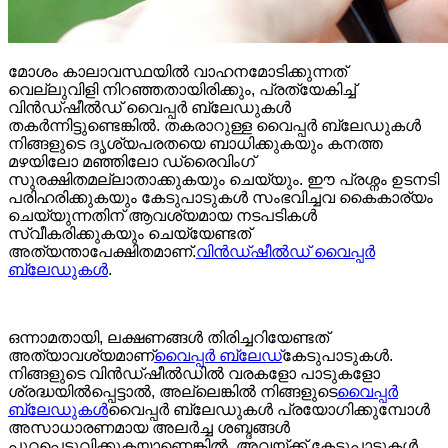
മോശം കാലാവസ്ഥയിൽ വാഹനമോടിക്കുന്നത്
വെല്ലുവിളി നിറഞ്ഞതായിരിക്കും, പ്രത്യേകിച്ച്
വിൻഡ്‌ഷീൽഡ് വൈപ്പർ ബ്ലേഡുകൾ
തകർന്നിട്ടുണ്ടെങ്കിൽ. തകരാറുള്ള വൈപ്പർ ബ്ലേഡുകൾ
നിങ്ങളുടെ ദൃശ്യപരതയെ ബാധിക്കുകയും കനത്ത
മഴയിലോ മഞ്ഞിലോ ഡ്രൈവിംഗ്
സുരക്ഷിതമല്ലാതാക്കുകയും ചെയ്യും. ഈ പ്രശ്നം ഉടനടി
പരിഹരിക്കുകയും കേടുപാടുകൾ സംഭവിച്ചവ കൈകാര്യം
ചെയ്യുന്നതിന് ആവശ്യമായ നടപടികൾ
സ്വീകരിക്കുകയും ചെയ്യേണ്ടത്
അത്യന്താപേക്ഷിതമാണ്.
വിൻഡ്ഷീൽഡ് വൈപ്പർ
ബ്ലേഡുകൾ
.
ഒന്നാമതായി, ലക്ഷണങ്ങൾ തിരിച്ചറിയേണ്ടത്
അത്യാവശ്യമാണ്
വൈപ്പർ ബ്ലേഡ്
കേടുപാടുകൾ.
നിങ്ങളുടെ വിൻഡ്‌ഷീൽഡിൽ വരകളോ പാടുകളോ
ശ്രദ്ധയിൽപ്പെട്ടാൽ, അല്ലെങ്കിൽ നിങ്ങളുടെ
വൈപ്പർ
ബ്ലേഡുകൾ
വൈപ്പർ ബ്ലേഡുകൾ പ്രയോഗിക്കുമ്പോൾ
അസാധാരണമായ അലർച്ച ശബ്ദങ്ങൾ
പുറപ്പെടുവിക്കുകയാണെങ്കിൽ, അവയ്ക്ക് കേടുപാടുകൾ